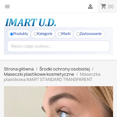
shopping_cart


(0)
Produkty
Kategorie
Marki
Zastosowanie
Strona główna
Środki ochrony osobistej
Maseczki plastikowe kosmetyczne
Maseczka
plastikowa IMART STANDARD TRANSPARENT