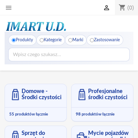
shopping_cart


(0)
Produkty
Kategorie
Marki
Zastosowanie
Domowe -
Profesjonalne
Środki czystości
środki czystości
55
produktów łącznie
98
produktów łącznie
Sprzęt do
Mycie pojazdów