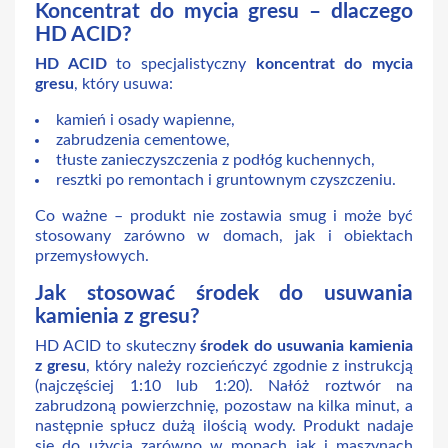
Koncentrat do mycia gresu – dlaczego
HD ACID?
HD ACID
to specjalistyczny
koncentrat do mycia
gresu
, który usuwa:
kamień i osady wapienne,
zabrudzenia cementowe,
tłuste zanieczyszczenia z podłóg kuchennych,
resztki po remontach i gruntownym czyszczeniu.
Co ważne – produkt nie zostawia smug i może być
stosowany zarówno w domach, jak i obiektach
przemysłowych.
Jak stosować środek do usuwania
kamienia z gresu?
HD ACID to skuteczny
środek do usuwania kamienia
z gresu
, który należy rozcieńczyć zgodnie z instrukcją
(najczęściej 1:10 lub 1:20). Nałóż roztwór na
zabrudzoną powierzchnię, pozostaw na kilka minut, a
następnie spłucz dużą ilością wody. Produkt nadaje
się do użycia zarówno w mopach jak i maszynach