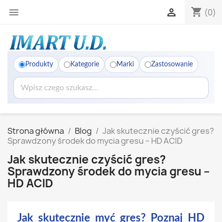
shopping_cart


(0)
Produkty
Kategorie
Marki
Zastosowanie
Strona główna
Blog
Jak skutecznie czyścić gres?
Sprawdzony środek do mycia gresu – HD ACID
Jak skutecznie czyścić gres?
Sprawdzony środek do mycia gresu –
HD ACID
Jak skutecznie myć gres? Poznaj HD