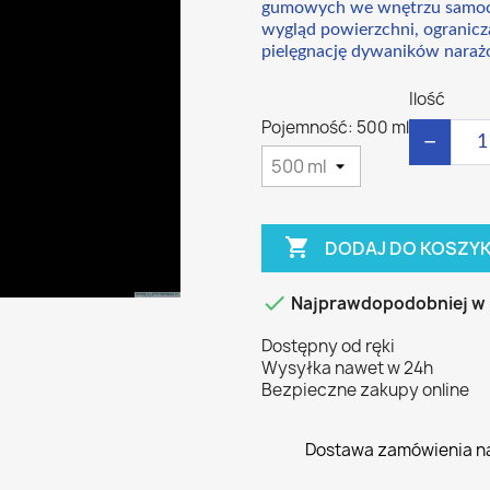
gumowych we wnętrzu samoc
wygląd powierzchni, ogranicz
pielęgnację dywaników naraż
Ilość
Pojemność: 500 ml
−

DODAJ DO KOSZY

Najprawdopodobniej w
Dostępny od ręki
Wysyłka nawet w 24h
Bezpieczne zakupy online
Dostawa zamówienia n