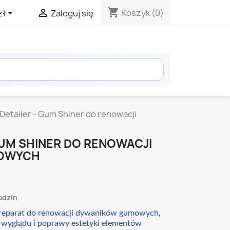
shopping_cart


Koszyk
(0)
zł
Zaloguj się
eDetailer - Gum Shiner do renowacji
GUM SHINER DO RENOWACJI
OWYCH
odzin
 preparat do renowacji dywaników gumowych,
 wyglądu i poprawy estetyki elementów