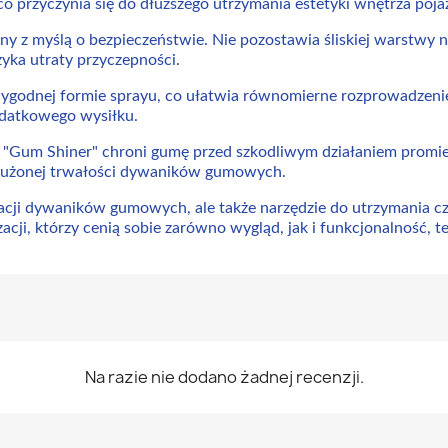
o przyczynia się do dłuższego utrzymania estetyki wnętrza poja
ny z myślą o bezpieczeństwie. Nie pozostawia śliskiej warstwy 
yka utraty przyczepności.
 wygodnej formie sprayu, co ułatwia równomierne rozprowadzen
dodatkowego wysiłku.
"Gum Shiner" chroni gumę przed szkodliwym działaniem promien
edłużonej trwałości dywaników gumowych.
acji dywaników gumowych, ale także narzędzie do utrzymania czy
cji, którzy cenią sobie zarówno wygląd, jak i funkcjonalność, t
Na razie nie dodano żadnej recenzji.