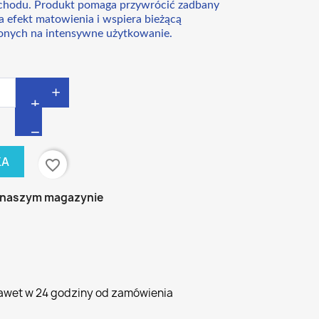
hodu. Produkt pomaga przywrócić zadbany
a efekt matowienia i wspiera bieżącą
onych na intensywne użytkowanie.
+
KA
favorite_border
 naszym magazynie
awet w 24 godziny od zamówienia