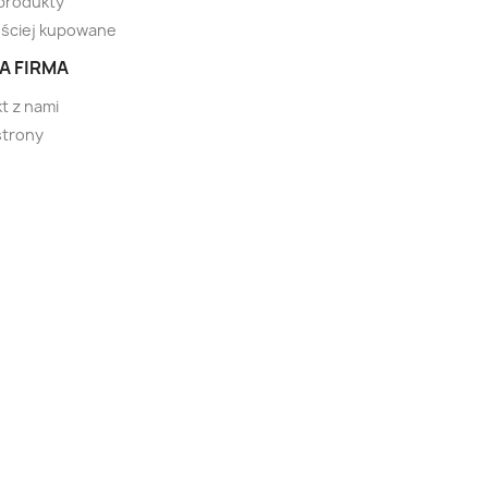
produkty
ściej kupowane
A FIRMA
t z nami
strony