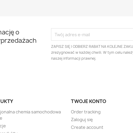
mację o
yprzedażach
ZAPISZ SIĘ I ODBIERZ RABAT NA KOLEJNE ZAK
zrezygnować w każdej chwili. W tym celu nale
naszej informacji prawnej.
UKTY
TWOJE KONTO
sjonalna chemia samochodowa
Order tracking
te
Zaloguj się
cje
Create account