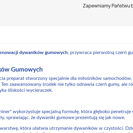
Zapewniamy Państwu 
 renowacji dywaników gumowych
, przywraca pierwotną czerń gu
ików Gumowych
ia preparat stworzony specjalnie dla miłośników samochodów, k
n zaawansowany środek nie tylko odnawia czerń gumy, ale równ
ka śliskości wycieraczek.
ner" wykorzystuje specjalną formułę, która głęboko penetruje 
ły, sprawiając, że dywaniki gumowe prezentują się jak nowe.
arstwę, która ułatwia utrzymanie dywaników w czystości. Dzięk