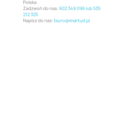
Polska
Zadzwoń do nas:
602 349 096 lub 535
212 325
Napisz do nas:
biuro@imartud.pl