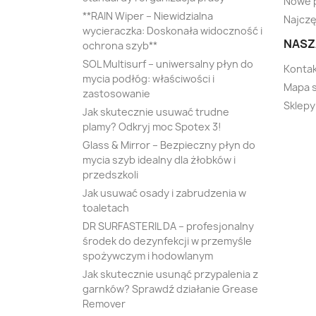
Nowe 
**RAIN Wiper – Niewidzialna
Najczę
wycieraczka: Doskonała widoczność i
NASZ
ochrona szyb**
SOL Multisurf – uniwersalny płyn do
Kontak
mycia podłóg: właściwości i
Mapa 
zastosowanie
Sklepy
Jak skutecznie usuwać trudne
plamy? Odkryj moc Spotex 3!
Glass & Mirror – Bezpieczny płyn do
mycia szyb idealny dla żłobków i
przedszkoli
Jak usuwać osady i zabrudzenia w
toaletach
DR SURFASTERIL DA – profesjonalny
środek do dezynfekcji w przemyśle
spożywczym i hodowlanym
Jak skutecznie usunąć przypalenia z
garnków? Sprawdź działanie Grease
Remover