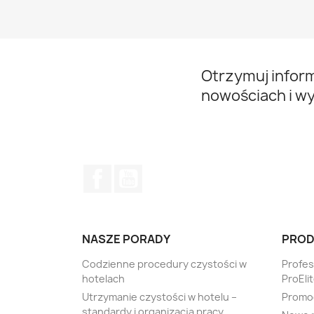
Otrzymuj infor
nowościach i w
Facebook
YouTube
NASZE PORADY
PROD
Codzienne procedury czystości w
Profe
hotelach
ProEli
Utrzymanie czystości w hotelu –
Promo
standardy i organizacja pracy