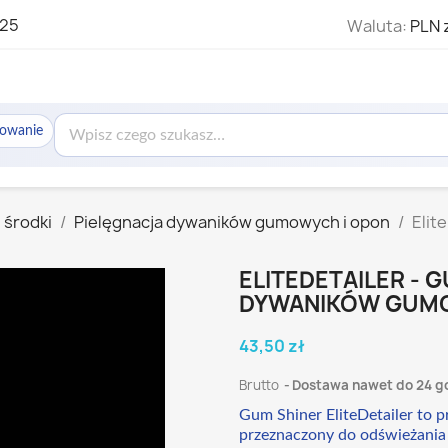
325
Waluta:
PLN 
sowanie
 środki
Pielęgnacja dywaników gumowych i opon
Elit
ELITEDETAILER - 
DYWANIKÓW GUM
43,50 zł
Brutto
Dostawa nawet do 24 g
Gum Shiner EliteDetailer to
przeznaczony do odświeżania