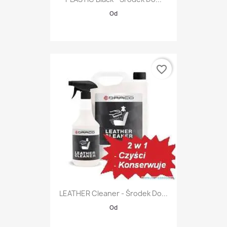
Od
favorite_border
LEATHER Cleaner - Środek Do...
Od