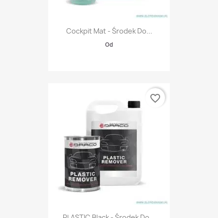
Cockpit Mat - Środek Do...
Od
favorite_border
PLASTIC Black - Środek Do...