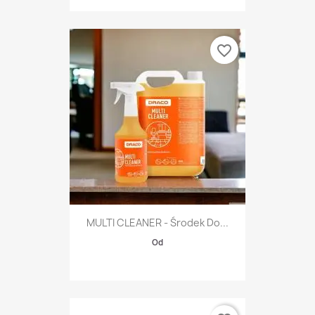
favorite_border
MULTI CLEANER - Środek Do...
Od