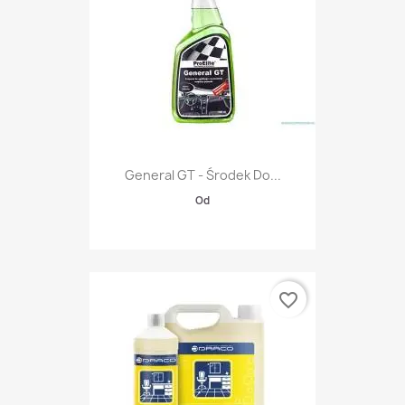
General GT - Środek Do...
Od
favorite_border