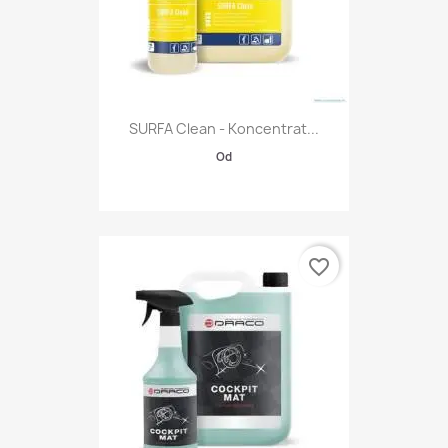
SURFA Clean - Koncentrat...
Od
favorite_border