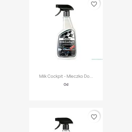
favorite_border
Milk Cockpit - Mleczko Do...
Od
favorite_border