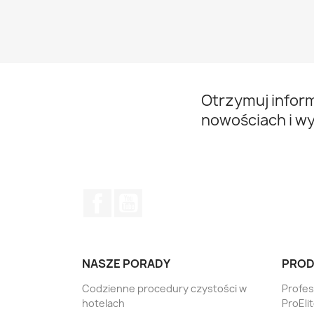
Otrzymuj infor
nowościach i w
Facebook
YouTube
NASZE PORADY
PROD
Codzienne procedury czystości w
Profe
hotelach
ProEli