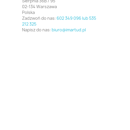
Sierpnia 36B / 95
02-134 Warszawa
Polska
Zadzwoń do nas:
602 349 096 lub 535
212 325
Napisz do nas:
biuro@imartud.pl