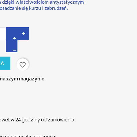
a dzięki właściwościom antystatycznym
adzanie się kurzu i zabrudzeń.
+
KA
favorite_border
 naszym magazynie
awet w 24 godziny od zamówienia
bezpieczeństwo zakupów