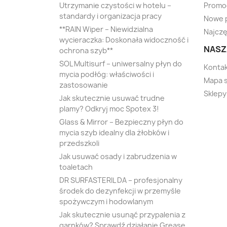
Utrzymanie czystości w hotelu –
Promo
standardy i organizacja pracy
Nowe 
**RAIN Wiper – Niewidzialna
Najczę
wycieraczka: Doskonała widoczność i
NASZ
ochrona szyb**
SOL Multisurf – uniwersalny płyn do
Kontak
mycia podłóg: właściwości i
Mapa 
zastosowanie
Sklepy
Jak skutecznie usuwać trudne
plamy? Odkryj moc Spotex 3!
Glass & Mirror – Bezpieczny płyn do
mycia szyb idealny dla żłobków i
przedszkoli
Jak usuwać osady i zabrudzenia w
toaletach
DR SURFASTERIL DA – profesjonalny
środek do dezynfekcji w przemyśle
spożywczym i hodowlanym
Jak skutecznie usunąć przypalenia z
garnków? Sprawdź działanie Grease