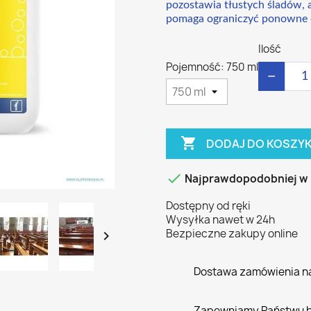
pozostawia tłustych śladów, 
pomaga ograniczyć ponowne os
Ilość
Pojemność: 750 ml
−

DODAJ DO KOSZY

Najprawdopodobniej w
Dostępny od ręki
Wysyłka nawet w 24h
Bezpieczne zakupy online

Dostawa zamówienia n
Zapewniamy Państwu 