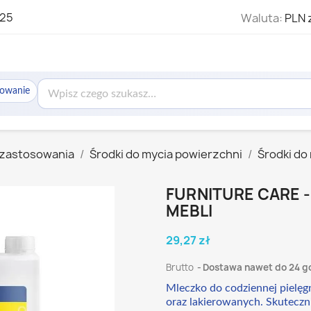
325
Waluta:
PLN 
sowanie
 zastosowania
Środki do mycia powierzchni
Środki do
FURNITURE CARE -
MEBLI
29,27 zł
Brutto
Dostawa nawet do 24 g
Mleczko do codziennej pielę
oraz lakierowanych. Skuteczni