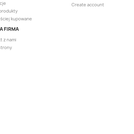
cje
Create account
produkty
ściej kupowane
A FIRMA
t z nami
strony