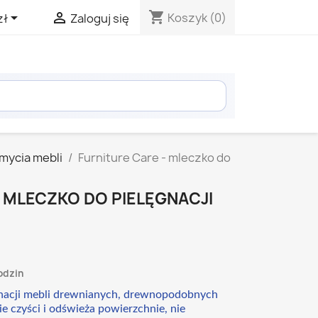
shopping_cart


Koszyk
(0)
zł
Zaloguj się
 mycia mebli
Furniture Care - mleczko do
 MLECZKO DO PIELĘGNACJI
odzin
gnacji mebli drewnianych, drewnopodobnych
e czyści i odświeża powierzchnie, nie