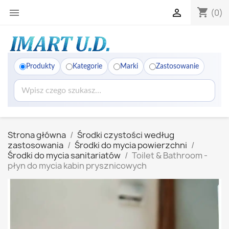
shopping_cart


(0)
Produkty
Kategorie
Marki
Zastosowanie
Strona główna
Środki czystości według
zastosowania
Środki do mycia powierzchni
Środki do mycia sanitariatów
Toilet & Bathroom -
płyn do mycia kabin prysznicowych