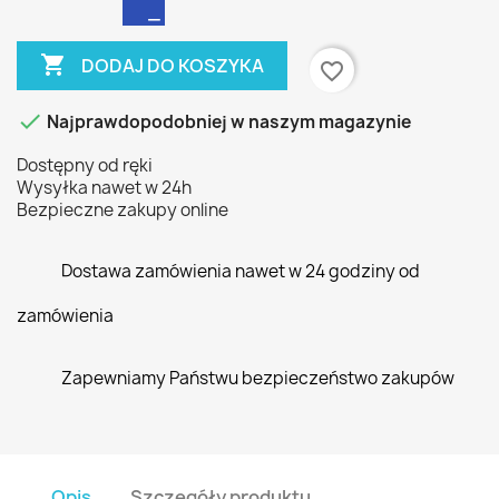

DODAJ DO KOSZYKA
favorite_border

Najprawdopodobniej w naszym magazynie
Dostępny od ręki
Wysyłka nawet w 24h
Bezpieczne zakupy online
Dostawa zamówienia nawet w 24 godziny od
zamówienia
Zapewniamy Państwu bezpieczeństwo zakupów
Opis
Szczegóły produktu