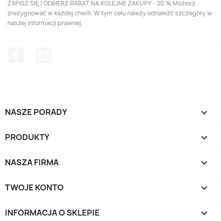
ZAPISZ SIĘ I ODBIERZ RABAT NA KOLEJNE ZAKUPY - 20 % Możesz
zrezygnować w każdej chwili. W tym celu należy odnaleźć szczegóły w
naszej informacji prawnej.
Facebook
YouTube
NASZE PORADY

PRODUKTY

NASZA FIRMA

TWOJE KONTO

INFORMACJA O SKLEPIE
keyboard_arrow_down