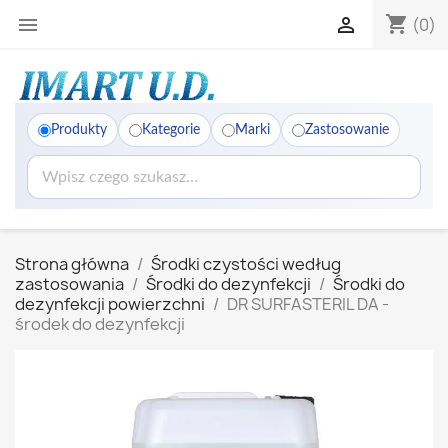
shopping_cart


(0)
Produkty
Kategorie
Marki
Zastosowanie
Strona główna
Środki czystości według
zastosowania
Środki do dezynfekcji
Środki do
dezynfekcji powierzchni
DR SURFASTERIL DA -
środek do dezynfekcji