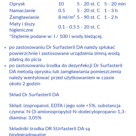
Oprysk
10
5 - 20 st. C
5 - 20 min
Namaczanie
0.5
5 - 20 st. C
1 - 3 h
Zamgławianie
8 ml/m³
5 - 90 st. C
1 - 2 h
Maty i śluzy
0.1 - 0.5
5 - 20 st. C
higieniczne
*Stężenie podane w: I / 100 l wody bieżącej.
po zastosowaniu Dr Surfasteril DA należy spłukać
powierzchnie i zastosowane urządzenia zimną wodą
zdatną do picia
po zastosowaniu środka do dezynfekcji Dr Surfasteril
DA metodą oprysku lub zamgławiania pomieszczenia
należy wentylować przed użytkowaniem w czasie
około 2 godzin
Skład Dr Surfasteril DA
Skład: izopropanol, EDTA i jego sole <5%, substancja
czynna: N-(3-amionopropylo)-N-dodecylopropano-1,3-
diamina: 3,05%
Składniki środka DR SUrfasteril DA są
biodegradowalne