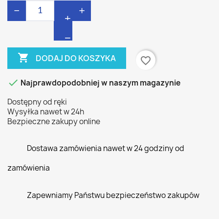
−
+

DODAJ DO KOSZYKA
favorite_border

Najprawdopodobniej w naszym magazynie
Dostępny od ręki
Wysyłka nawet w 24h
Bezpieczne zakupy online
Dostawa zamówienia nawet w 24 godziny od
zamówienia
Zapewniamy Państwu bezpieczeństwo zakupów