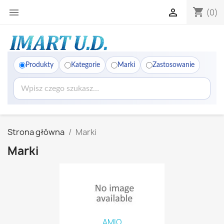
shopping_cart


(0)
Produkty
Kategorie
Marki
Zastosowanie
Strona główna
Marki
Marki
AMIO