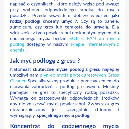
napisać o czynnikach, które należy wziąć pod uwagę
przy wyborze odpowiedniego środka do mycia
posadzki. Przede wszystkim dobrze wiedzieć
jaki
rodzaj podłogi chcemy umyć ?
. Czy są to panele,
gumoleum, czy gres lub
terakota do umycia
. Dla
większości z tych powierzchni doskonałym płynem do
codziennego mycia będzie
SOL CLEAN do mycia
podłóg
dostępny w naszym
sklepie internetowym z
chemią
..
Jak myć podłogę z gresu ?
Natomiast
skuteczne mycie podłóg z gresu
najlepiej
umożliwi nam
płyn do mycia płytek gresowych Gress
Cleaner
. Specjalistyczny produkt z przeznaczeniem do
usuwania zabrudzeń z podłóg gresowych. Musimy
pamiętać, że gres to specyficzny rodzaj posadzki.
Wymaga on zastosowania odpowiednich środków
aby nie zniszczyć mytej powierzchni. Zwłaszcza gres
niezabezpieczony jest szczególnie chłonny i
wymagający.
specjalnego mycia podłogi
.
Koncentrat do codziennego mycia