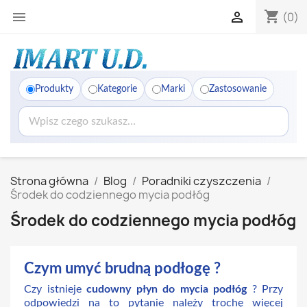
shopping_cart


(0)
Produkty
Kategorie
Marki
Zastosowanie
Strona główna
Blog
Poradniki czyszczenia
Środek do codziennego mycia podłóg
Środek do codziennego mycia podłóg
Czym umyć brudną podłogę ?
Czy istnieje
cudowny płyn do mycia podłóg
? Przy
odpowiedzi na to pytanie należy trochę więcej