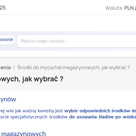
325
Waluta:
PLN 
sowanie
zenia
Środki do mycia hal magazynowych, jak wybrać ?
wych, jak wybrać ?
zynów
ej wie jak ważną kwestią jest
wybór odpowiednich środków d
życie specjalistycznych środków
do usuwania śladów po wózk
 i magazynowych