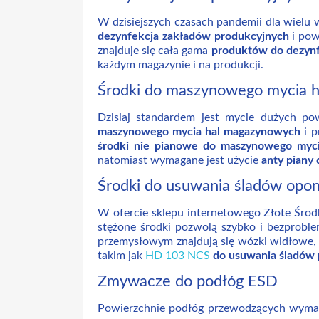
W dzisiejszych czasach pandemii dla wielu 
dezynfekcja zakładów produkcyjnych
i pow
znajduje się cała gama
produktów do dezynf
każdym magazynie i na produkcji.
Środki do maszynowego mycia h
Dzisiaj standardem jest mycie dużych p
maszynowego mycia hal magazynowych
i p
środki nie pianowe do maszynowego myc
natomiast wymagane jest użycie
anty piany
Środki do usuwania śladów op
W ofercie sklepu internetowego Złote Środk
stężone środki pozwolą szybko i bezprobl
przemysłowym znajdują się wózki widłowe, 
takim jak
HD 103 NCS
do usuwania śladów
Zmywacze do podłóg ESD
Powierzchnie podłóg przewodzących wymaga