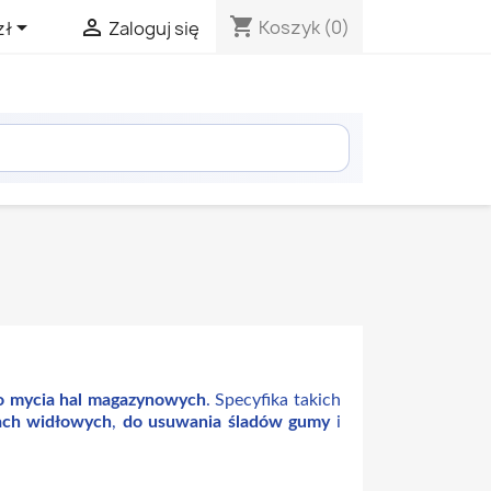
shopping_cart


Koszyk
(0)
zł
Zaloguj się
o mycia hal magazynowych
. Specyfika takich
ach widłowych
,
do usuwania śladów gumy
i