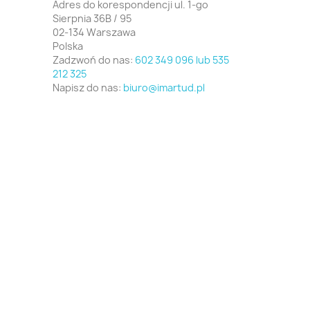
Adres do korespondencji ul. 1-go
Sierpnia 36B / 95
02-134 Warszawa
Polska
Zadzwoń do nas:
602 349 096 lub 535
212 325
Napisz do nas:
biuro@imartud.pl