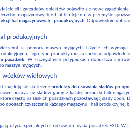
właścicieli i zarządców obiektów pojawiło się nowe zagadnienie
ierzchni magazynowych od lat istnieje np. w przemyśle spoży
ekcji hal magazynowych i produkcyjnych
. Odpowiednio dobrane
al produkcyjnych
owierzchni za pomocą maszyn myjących. Użycie ich wymag
rodukcyjnych. Tego typu produkty muszą spełniać odpowiednie
ia posadzek
.
W szczególnych przypadkach dopuszcza się rów
 do maszyn myjących.
on wózków widłowych
i znajdują się skuteczne
produkty do usuwania śladów po op
emowo pozbyć się śladów gumy z każdej posadzki hali magazy
które często na śliskich posadzkach pozostawiają ślady opon. 
 po oponach
czyszczenie każdego magazynu i hali produkcyjnej b
ją użycia specjalnych środków do mycia posadzek ESD. W skl