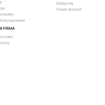
te
Zaloguj się
cje
Create account
produkty
ściej kupowane
A FIRMA
t z nami
strony