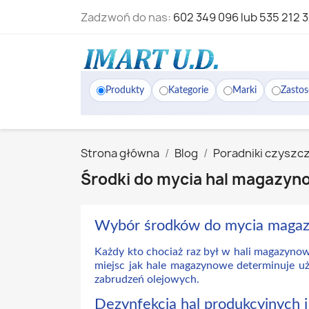
Zadzwoń do nas:
602 349 096 lub 535 212 
Produkty
Kategorie
Marki
Zasto
Strona główna
Blog
Poradniki czyszc
Środki do mycia hal magazyno
Wybór środków do mycia maga
Każdy kto chociaż raz był w hali magazynow
miejsc jak hale magazynowe determinuje u
zabrudzeń olejowych.
Dezynfekcja hal produkcyjnych