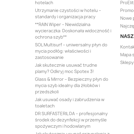
hotelach
ProEli
Utrzymanie czystości w hotelu –
Promo
standardy i organizacja pracy
Nowe 
**RAIN Wiper – Niewidzialna
Najczę
wycieraczka: Doskonała widoczność i
NASZ
ochrona szyb**
SOL Multisurf – uniwersalny płyn do
Kontak
mycia podłóg: właściwości i
Mapa 
zastosowanie
Sklepy
Jak skutecznie usuwać trudne
plamy? Odkryj moc Spotex 3!
Glass & Mirror – Bezpieczny płyn do
mycia szyb idealny dla żłobków i
przedszkoli
Jak usuwać osady i zabrudzenia w
toaletach
DR SURFASTERIL DA – profesjonalny
środek do dezynfekcji w przemyśle
spożywczym i hodowlanym
Jak skutecznie usunąć przypalenia z