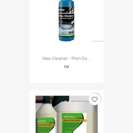
Max Cleaner - Płyn Do...
Od
favorite_border