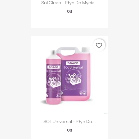
Sol Clean - Płyn Do Mycia...
Od
favorite_border
SOL Universal - Płyn Do...
Od