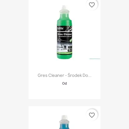
favorite_border
Gres Cleaner - Środek Do...
Od
favorite_border