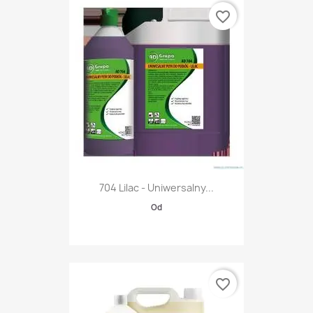
favorite_border
704 Lilac - Uniwersalny...
Od
favorite_border