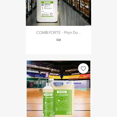
COMBI FORTE - Płyn Do...
Od
favorite_border