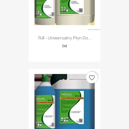
748 - Uniwersalny Płyn Do...
Od
favorite_border