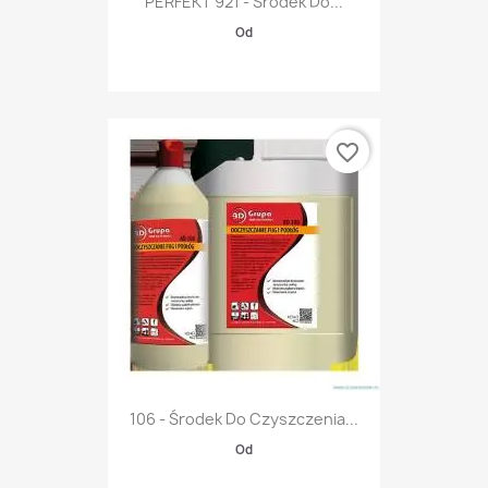
PERFEKT 921 - Środek Do...
Od
favorite_border
106 - Środek Do Czyszczenia...
Od