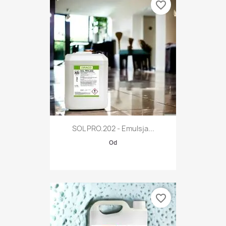
favorite_border
SOL PRO.202 - Emulsja...
Od
favorite_border