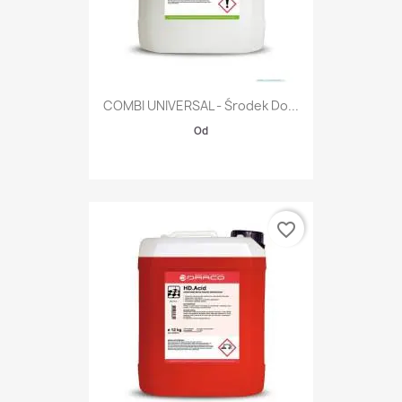
COMBI UNIVERSAL - Środek Do...
Od
favorite_border