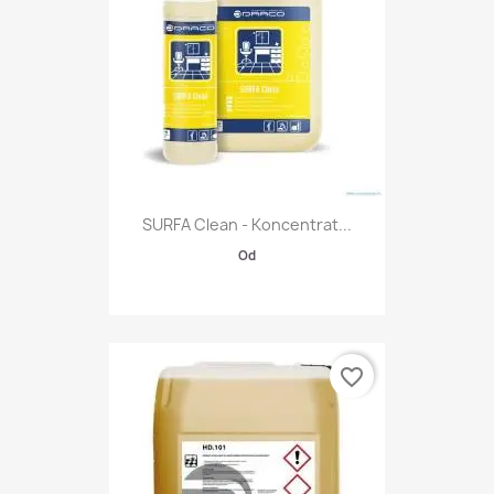
SURFA Clean - Koncentrat...
Od
favorite_border