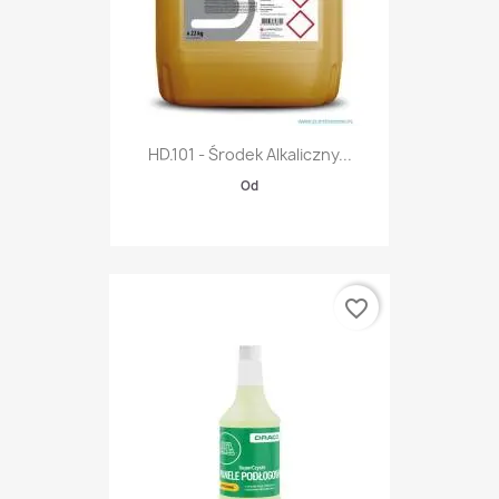
HD.101 - Środek Alkaliczny...
Od
favorite_border