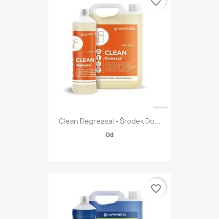
favorite_border
Clean Degreasal - Środek Do...
Od
favorite_border