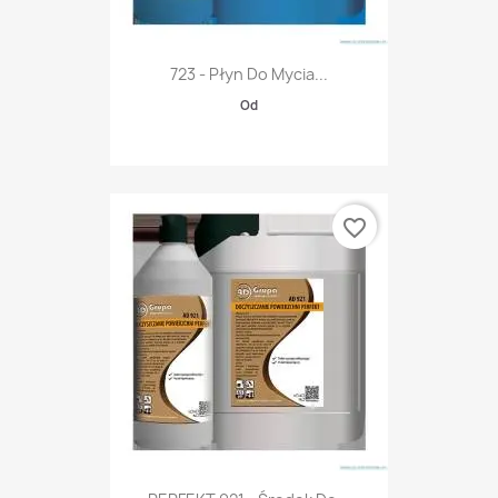
723 - Płyn Do Mycia...
Od
favorite_border