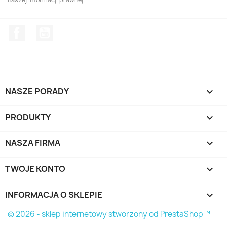
Facebook
YouTube
NASZE PORADY

PRODUKTY

NASZA FIRMA

TWOJE KONTO

INFORMACJA O SKLEPIE
keyboard_arrow_down
© 2026 - sklep internetowy stworzony od PrestaShop™