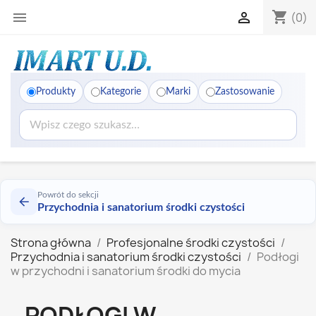
shopping_cart


(0)
Produkty
Kategorie
Marki
Zastosowanie
Powrót do sekcji
Przychodnia i sanatorium środki czystości
Strona główna
Profesjonalne środki czystości
Przychodnia i sanatorium środki czystości
Podłogi
w przychodni i sanatorium środki do mycia
PODŁOGI W