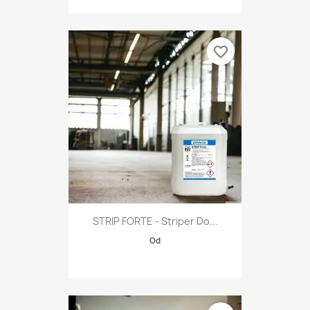
favorite_border
STRIP FORTE - Striper Do...
Od