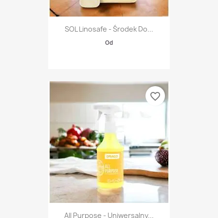
SOL Linosafe - Środek Do...
Od
favorite_border
All Purpose - Uniwersalny...