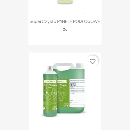
SuperCzysto PANELE PODŁOGOWE
Od
favorite_border