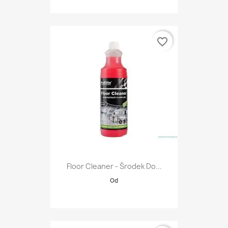
favorite_border
Floor Cleaner - Środek Do...
Od