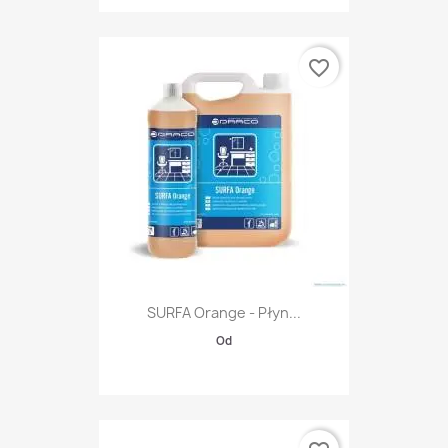
favorite_border
SURFA Orange - Płyn...
Od