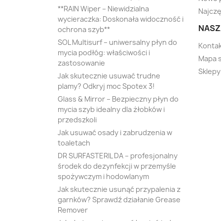
**RAIN Wiper – Niewidzialna
Najczę
wycieraczka: Doskonała widoczność i
NASZ
ochrona szyb**
SOL Multisurf – uniwersalny płyn do
Kontak
mycia podłóg: właściwości i
Mapa 
zastosowanie
Sklepy
Jak skutecznie usuwać trudne
plamy? Odkryj moc Spotex 3!
Glass & Mirror – Bezpieczny płyn do
mycia szyb idealny dla żłobków i
przedszkoli
Jak usuwać osady i zabrudzenia w
toaletach
DR SURFASTERIL DA – profesjonalny
środek do dezynfekcji w przemyśle
spożywczym i hodowlanym
Jak skutecznie usunąć przypalenia z
garnków? Sprawdź działanie Grease
Remover