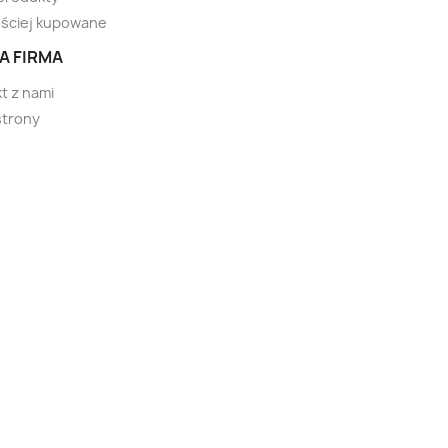
ściej kupowane
A FIRMA
t z nami
strony