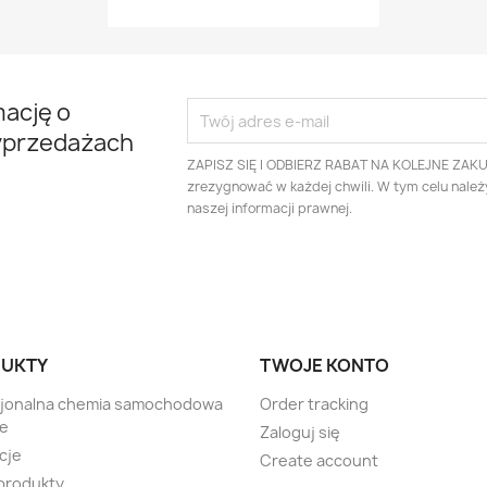
mację o
yprzedażach
ZAPISZ SIĘ I ODBIERZ RABAT NA KOLEJNE ZAK
zrezygnować w każdej chwili. W tym celu nale
naszej informacji prawnej.
UKTY
TWOJE KONTO
sjonalna chemia samochodowa
Order tracking
te
Zaloguj się
cje
Create account
produkty