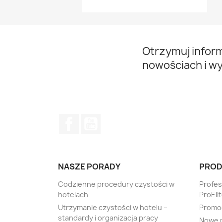
Otrzymuj infor
nowościach i w
Facebook
YouTube
NASZE PORADY
PROD
Codzienne procedury czystości w
Profe
hotelach
ProEli
Utrzymanie czystości w hotelu –
Promo
standardy i organizacja pracy
Nowe 