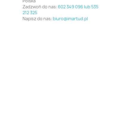
Polska
Zadzwoń do nas:
602 349 096 lub 535
212 325
Napisz do nas:
biuro@imartud.pl