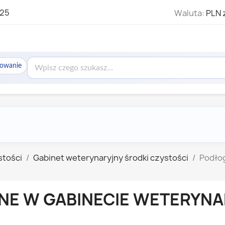
325
Waluta:
PLN 
sowanie
stości
Gabinet weterynaryjny środki czystości
Podłog
NE W GABINECIE WETERYNA