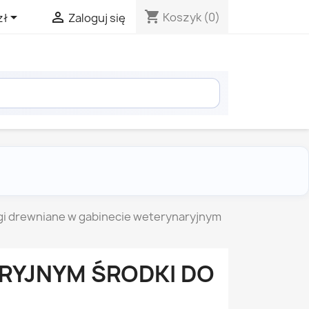
shopping_cart


Koszyk
(0)
zł
Zaloguj się
i drewniane w gabinecie weterynaryjnym
RYJNYM ŚRODKI DO