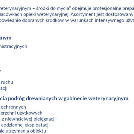
eterynaryjnym – środki do mycia” obejmuje profesjonalne prepa
acówkach opieki weterynaryjnej. Asortyment jest dostosowany
owiednio dobranych środków w warunkach intensywnego użytk
yjnym
istracyjnych
e
 ruchu
acji
ycia podłóg drewnianych w gabinecie weterynaryjnym
k ochronnych
ierzchni użytkowych
z niewłaściwej pielęgnacji
 codziennej eksploatacji
ie utrzymania obiektu