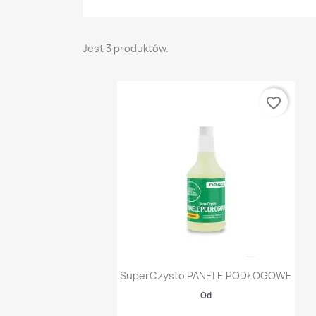
Jest 3 produktów.
favorite_border
Szybki podgląd

SuperCzysto PANELE PODŁOGOWE
Od