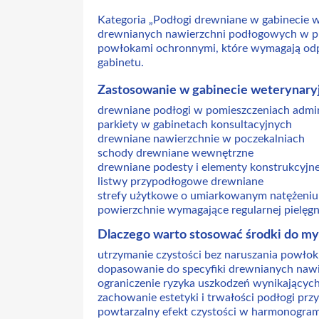
Kategoria „Podłogi drewniane w gabinecie w
drewnianych nawierzchni podłogowych w pl
powłokami ochronnymi, które wymagają odp
gabinetu.
Zastosowanie w gabinecie weterynar
drewniane podłogi w pomieszczeniach admin
parkiety w gabinetach konsultacyjnych
drewniane nawierzchnie w poczekalniach
schody drewniane wewnętrzne
drewniane podesty i elementy konstrukcyjn
listwy przypodłogowe drewniane
strefy użytkowe o umiarkowanym natężeniu
powierzchnie wymagające regularnej pielęgn
Dlaczego warto stosować środki do m
utrzymanie czystości bez naruszania powło
dopasowanie do specyfiki drewnianych naw
ograniczenie ryzyka uszkodzeń wynikających 
zachowanie estetyki i trwałości podłogi przy
powtarzalny efekt czystości w harmonogram