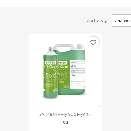
Sortuj wg:
Zaznac
favorite_border
Szybki podgląd

Sol Clean - Płyn Do Mycia...
Od