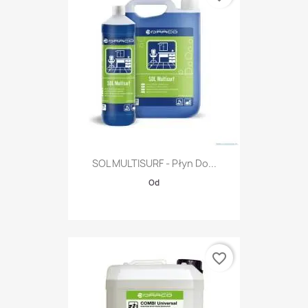
SOL MULTISURF - Płyn Do...
Od
favorite_border