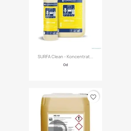
SURFA Clean - Koncentrat...
Od
favorite_border