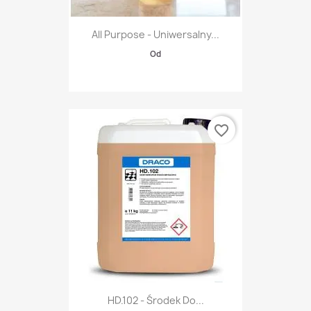
All Purpose - Uniwersalny...
Od
favorite_border
HD.102 - Środek Do...