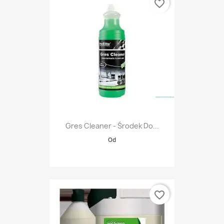
favorite_border
Gres Cleaner - Środek Do...
Od
favorite_border