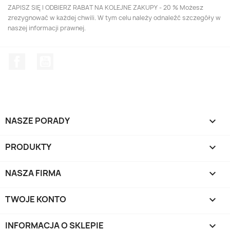
ZAPISZ SIĘ I ODBIERZ RABAT NA KOLEJNE ZAKUPY - 20 % Możesz
zrezygnować w każdej chwili. W tym celu należy odnaleźć szczegóły w
naszej informacji prawnej.
Facebook
YouTube
NASZE PORADY

PRODUKTY

NASZA FIRMA

TWOJE KONTO

INFORMACJA O SKLEPIE
keyboard_arrow_down