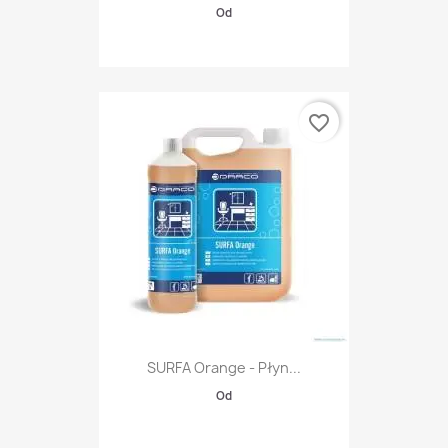
Od
favorite_border
SURFA Orange - Płyn...
Od