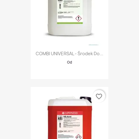
COMBI UNIVERSAL - Środek Do...
Od
favorite_border