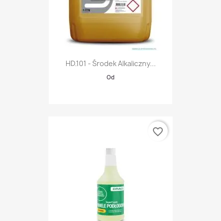
HD.101 - Środek Alkaliczny...
Od
favorite_border