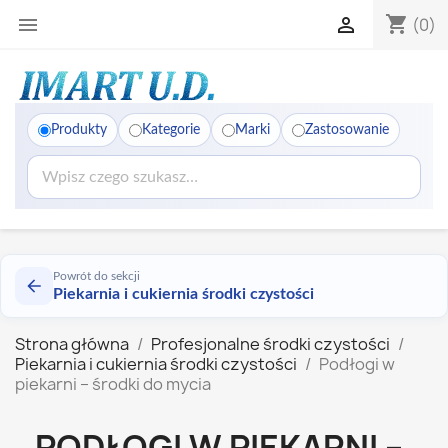
shopping_cart


(0)
Produkty
Kategorie
Marki
Zastosowanie
Powrót do sekcji
Piekarnia i cukiernia środki czystości
Strona główna
Profesjonalne środki czystości
Piekarnia i cukiernia środki czystości
Podłogi w
piekarni – środki do mycia
PODŁOGI W PIEKARNI –