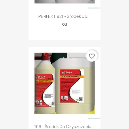
PERFEKT 921 - Środek Do...
Od
favorite_border
106 - Środek Do Czyszczenia...