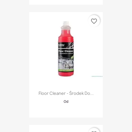
favorite_border
Floor Cleaner - Środek Do...
Od