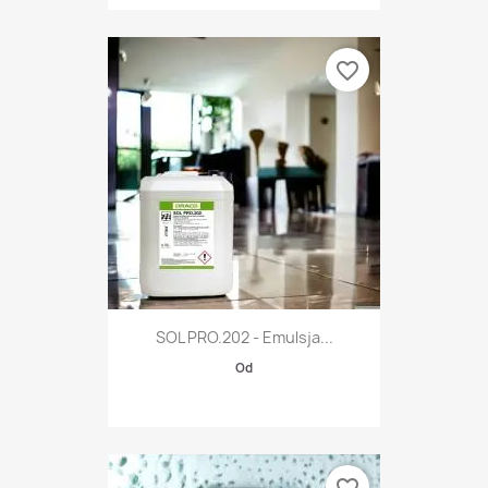
favorite_border
SOL PRO.202 - Emulsja...
Od