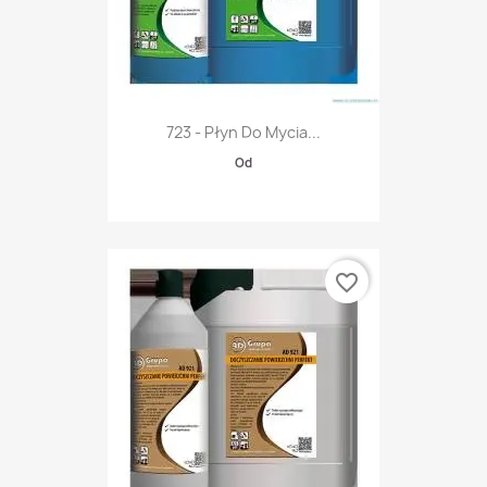
723 - Płyn Do Mycia...
Od
favorite_border