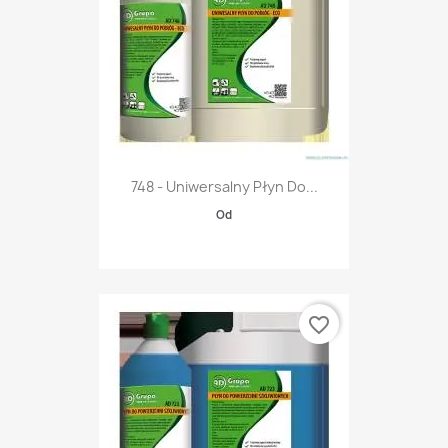
748 - Uniwersalny Płyn Do...
Od
favorite_border