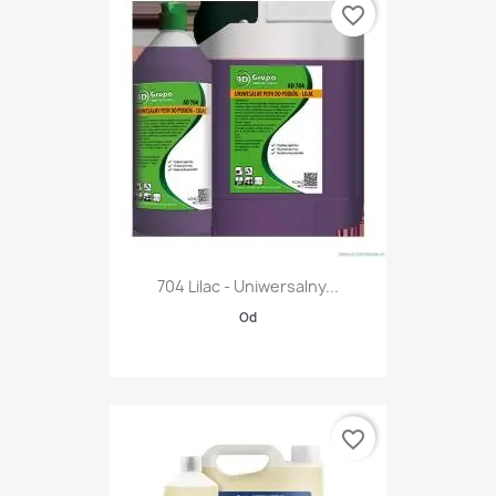
favorite_border
704 Lilac - Uniwersalny...
Od
favorite_border