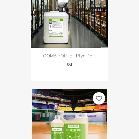
COMBI FORTE - Płyn Do...
Od
favorite_border