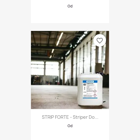
Od
favorite_border
STRIP FORTE - Striper Do...
Od