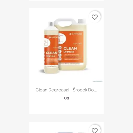
favorite_border
Clean Degreasal - Środek Do...
Od
favorite_border