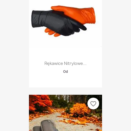
Rękawice Nitrylowe...
Od
favorite_border