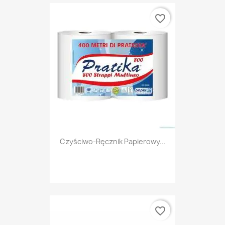
favorite_border
Czyściwo-Ręcznik Papierowy...
favorite_border