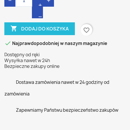
−
+

DODAJ DO KOSZYKA
favorite_border

Najprawdopodobniej w naszym magazynie
Dostępny od ręki
Wysyłka nawet w 24h
Bezpieczne zakupy online
Dostawa zamówienia nawet w 24 godziny od
zamówienia
Zapewniamy Państwu bezpieczeństwo zakupów