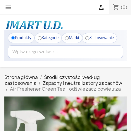
shopping_cart


(0)
Produkty
Kategorie
Marki
Zastosowanie
Strona główna
Środki czystości według
zastosowania
Zapachy i neutralizatory zapachów
Air Freshener Green Tea - odświeżacz powietrza