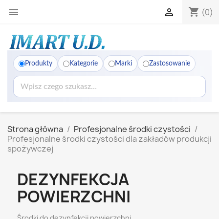
shopping_cart


(0)
Produkty
Kategorie
Marki
Zastosowanie
Strona główna
Profesjonalne środki czystości
Profesjonalne środki czystości dla zakładów produkcji
spożywczej
DEZYNFEKCJA
POWIERZCHNI
Środki do dezynfekcji powierzchni