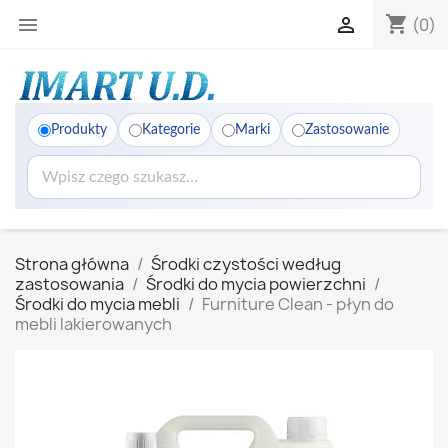
shopping_cart


(0)
Produkty
Kategorie
Marki
Zastosowanie
Strona główna
Środki czystości według
zastosowania
Środki do mycia powierzchni
Środki do mycia mebli
Furniture Clean - płyn do
mebli lakierowanych