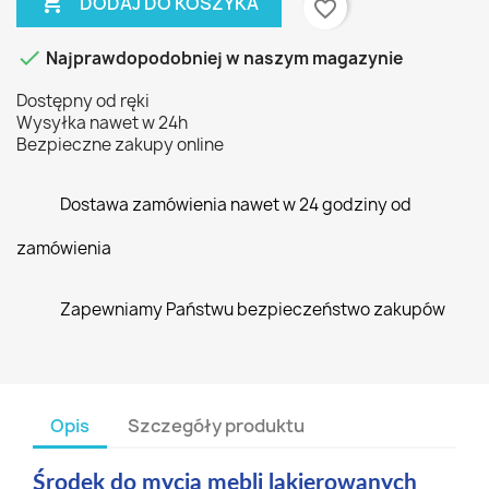

DODAJ DO KOSZYKA
favorite_border

Najprawdopodobniej w naszym magazynie
Dostępny od ręki
Wysyłka nawet w 24h
Bezpieczne zakupy online
Dostawa zamówienia nawet w 24 godziny od
zamówienia
Zapewniamy Państwu bezpieczeństwo zakupów
Opis
Szczegóły produktu
Środek do mycia mebli lakierowanych