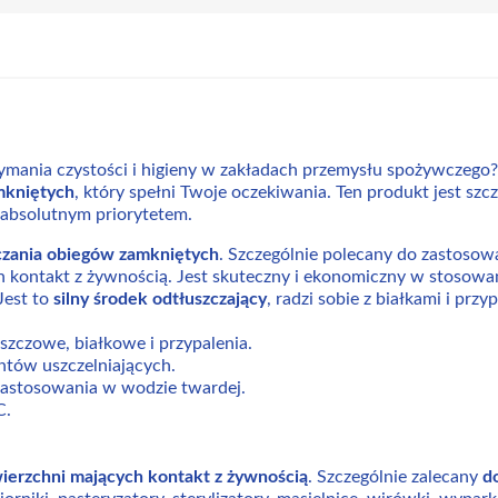
zymania czystości i higieny w zakładach przemysłu spożywczeg
mkniętych
, który spełni Twoje oczekiwania. Ten produkt jest szc
 absolutnym priorytetem.
zczania obiegów zamkniętych
. Szczególnie polecany do zastoso
h kontakt z żywnością. Jest skuteczny i ekonomiczny w stosowa
Jest to
silny środek odtłuszczający
, radzi sobie z białkami i przy
uszczowe, białkowe i przypalenia.
mentów uszczelniających.
zastosowania w wodzie twardej.
C.
wierzchni mających kontakt z żywnością
. Szczególnie zalecany
d