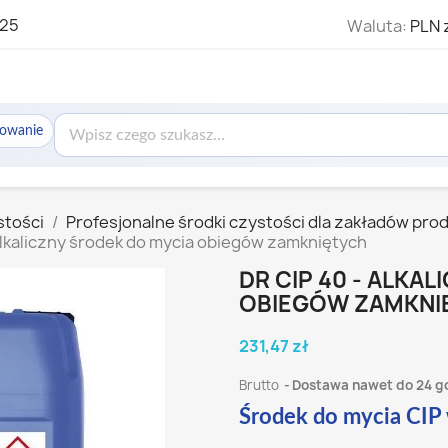
325
Waluta:
PLN 
sowanie
stości
Profesjonalne środki czystości dla zakładów pro
Alkaliczny środek do mycia obiegów zamkniętych
DR CIP 40 - ALKA
OBIEGÓW ZAMKNI
231,47 zł
Brutto
Dostawa nawet do 24 g
Środek do mycia CIP