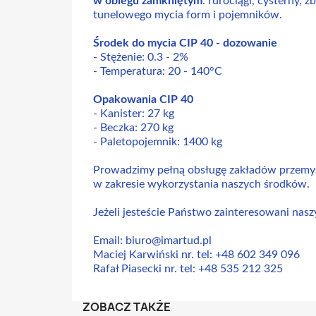
w obiegu zamkniętym
: rurociągi, cysterny, 
tunelowego mycia form i pojemników.
Środek do mycia CIP 40 - dozowanie
- Stężenie: 0.3 - 2%
- Temperatura: 20 - 140°C
Opakowania CIP 40
- Kanister: 27 kg
- Beczka: 270 kg
- Paletopojemnik: 1400 kg
Prowadzimy pełną obsługę zakładów przemys
w zakresie wykorzystania naszych środków.
Jeżeli jesteście Państwo zainteresowani nas
Email: biuro@imartud.pl
Maciej Karwiński nr. tel: +48 602 349 096
Rafał Piasecki nr. tel: +48 535 212 325
ZOBACZ TAKŻE