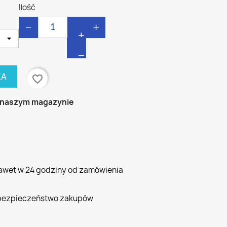
Ilość
−
+
KA
favorite_border
 naszym magazynie
awet w 24 godziny od zamówienia
bezpieczeństwo zakupów