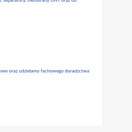
arki, separatory, membrany UHT oraz do
kowe oraz udzielamy fachowego doradzctwa