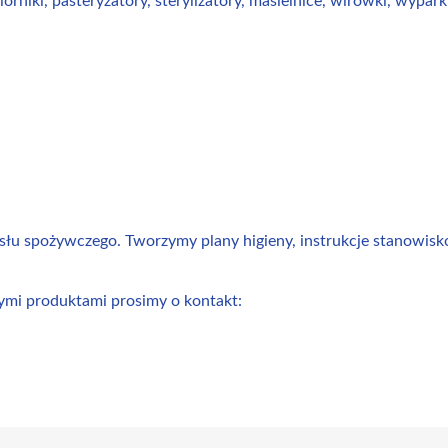
zbiorniki, pasteryzatory, sterylizatory, masielnice, wirówki, wyp
łu spożywczego. Tworzymy plany higieny, instrukcje stanowis
zymi produktami prosimy o kontakt: