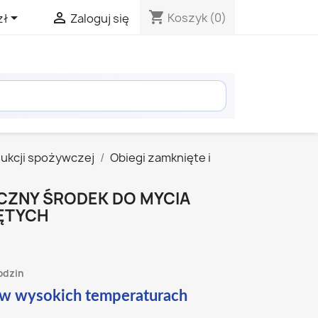
shopping_cart


Koszyk
(0)
zł
Zaloguj się
dukcji spożywczej
Obiegi zamknięte i
LICZNY ŚRODEK DO MYCIA
ĘTYCH
odzin
 w wysokich temperaturach