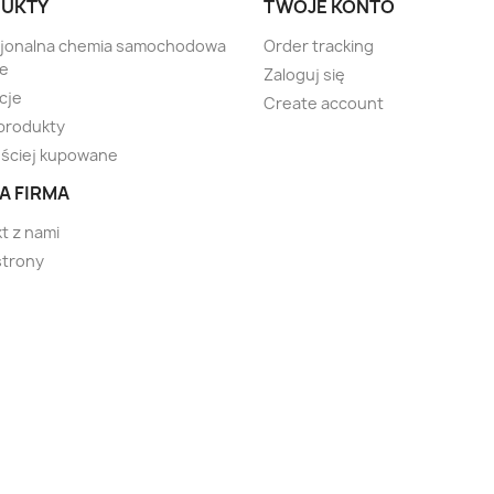
UKTY
TWOJE KONTO
sjonalna chemia samochodowa
Order tracking
te
Zaloguj się
cje
Create account
produkty
ściej kupowane
A FIRMA
t z nami
strony