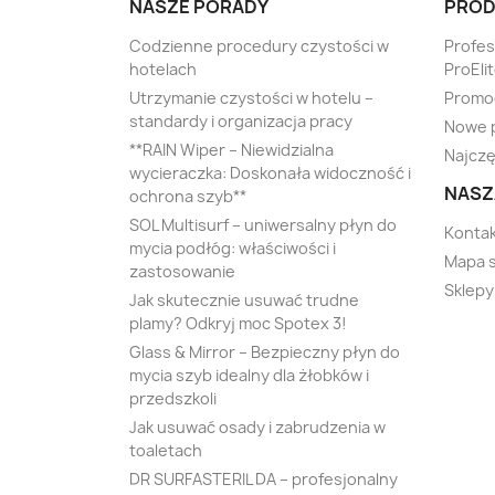
NASZE PORADY
PROD
Codzienne procedury czystości w
Profe
hotelach
ProEli
Utrzymanie czystości w hotelu –
Promo
standardy i organizacja pracy
Nowe 
**RAIN Wiper – Niewidzialna
Najczę
wycieraczka: Doskonała widoczność i
NASZ
ochrona szyb**
SOL Multisurf – uniwersalny płyn do
Kontak
mycia podłóg: właściwości i
Mapa 
zastosowanie
Sklepy
Jak skutecznie usuwać trudne
plamy? Odkryj moc Spotex 3!
Glass & Mirror – Bezpieczny płyn do
mycia szyb idealny dla żłobków i
przedszkoli
Jak usuwać osady i zabrudzenia w
toaletach
DR SURFASTERIL DA – profesjonalny