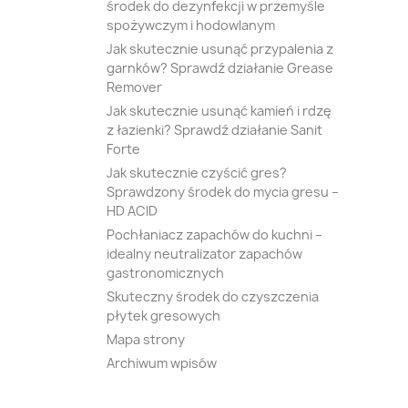
środek do dezynfekcji w przemyśle
spożywczym i hodowlanym
Jak skutecznie usunąć przypalenia z
garnków? Sprawdź działanie Grease
Remover
Jak skutecznie usunąć kamień i rdzę
z łazienki? Sprawdź działanie Sanit
Forte
Jak skutecznie czyścić gres?
Sprawdzony środek do mycia gresu –
HD ACID
Pochłaniacz zapachów do kuchni –
idealny neutralizator zapachów
gastronomicznych
Skuteczny środek do czyszczenia
płytek gresowych
Mapa strony
Archiwum wpisów