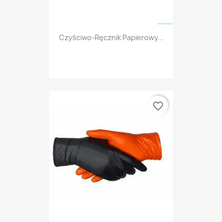
Czyściwo-Ręcznik Papierowy...
favorite_border