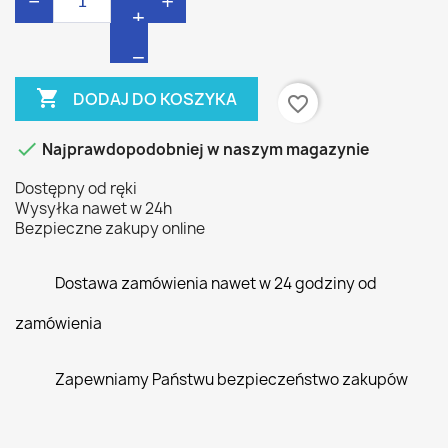
−
+

DODAJ DO KOSZYKA
favorite_border

Najprawdopodobniej w naszym magazynie
Dostępny od ręki
Wysyłka nawet w 24h
Bezpieczne zakupy online
Dostawa zamówienia nawet w 24 godziny od
zamówienia
Zapewniamy Państwu bezpieczeństwo zakupów