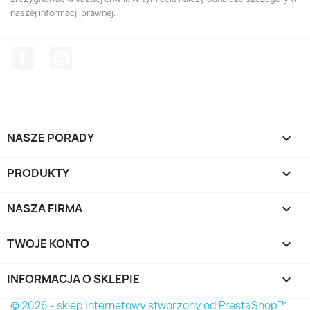
naszej informacji prawnej.
Facebook
YouTube
NASZE PORADY

PRODUKTY

NASZA FIRMA

TWOJE KONTO

INFORMACJA O SKLEPIE
keyboard_arrow_down
© 2026 - sklep internetowy stworzony od PrestaShop™