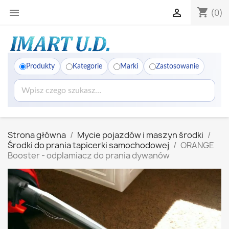
shopping_cart


(0)
Produkty
Kategorie
Marki
Zastosowanie
Strona główna
Mycie pojazdów i maszyn środki
Środki do prania tapicerki samochodowej
ORANGE
Booster - odplamiacz do prania dywanów