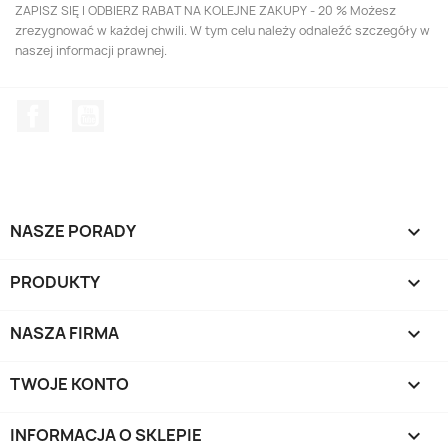
ZAPISZ SIĘ I ODBIERZ RABAT NA KOLEJNE ZAKUPY - 20 % Możesz
zrezygnować w każdej chwili. W tym celu należy odnaleźć szczegóły w
naszej informacji prawnej.
Facebook
YouTube
NASZE PORADY

PRODUKTY

NASZA FIRMA

TWOJE KONTO

INFORMACJA O SKLEPIE
keyboard_arrow_down