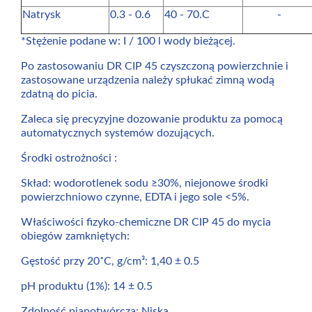
Natrysk
0.3 - 0.6
40 - 70.C
-
*Stężenie podane w: I / 100 l wody bieżącej.
Po zastosowaniu DR CIP 45 czyszczoną powierzchnie i
zastosowane urządzenia należy spłukać zimną wodą
zdatną do picia.
Zaleca się precyzyjne dozowanie produktu za pomocą
automatycznych systemów dozujących.
Środki ostrożności :
Skład: wodorotlenek sodu ≥30%, niejonowe środki
powierzchniowo czynne, EDTA i jego sole <5%.
Właściwości fizyko-chemiczne DR CIP 45 do mycia
obiegów zamkniętych:
Gęstość przy 20˚C, g/cm³: 1,40 ± 0.5
pH produktu (1%): 14 ± 0.5
Zdolność pianotwórcza: Niska