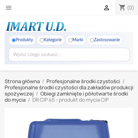
shopping_cart


(0)
Produkty
Kategorie
Marki
Zastosowanie
Strona główna
Profesjonalne środki czystości
Profesjonalne środki czystości dla zakładów produkcji
spożywczej
Obiegi zamknięte i półotwarte środki
do mycia
DR CIP 45 - produkt do mycia CIP