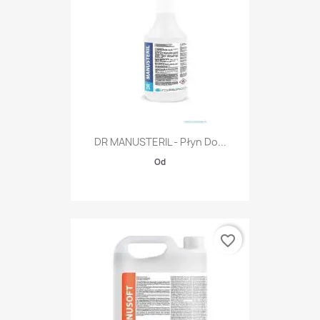
DR MANUSTERIL - Płyn Do...
Od
favorite_border