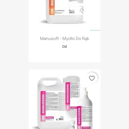
Manusoft - Mydło Do Rąk
Od
favorite_border