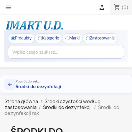
shopping_cart


(0)
Produkty
Kategorie
Marki
Zastosowanie
Powrót do sekcji
Środki do dezynfekcji
Strona główna
Środki czystości według
zastosowania
Środki do dezynfekcji
Środki do
dezynfekcji rąk
ŚRODKI DO