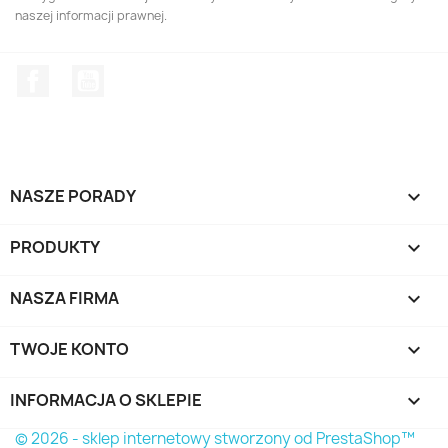
naszej informacji prawnej.
Facebook
YouTube
NASZE PORADY

PRODUKTY

NASZA FIRMA

TWOJE KONTO

INFORMACJA O SKLEPIE
keyboard_arrow_down
© 2026 - sklep internetowy stworzony od PrestaShop™