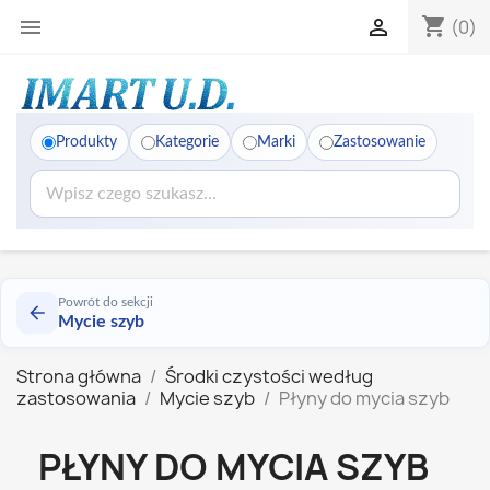
shopping_cart


(0)
Produkty
Kategorie
Marki
Zastosowanie
Powrót do sekcji
Mycie szyb
Strona główna
Środki czystości według
zastosowania
Mycie szyb
Płyny do mycia szyb
PŁYNY DO MYCIA SZYB