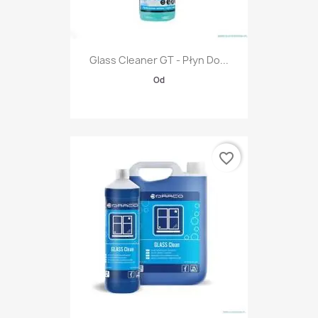
Glass Cleaner GT - Płyn Do...
Od
favorite_border