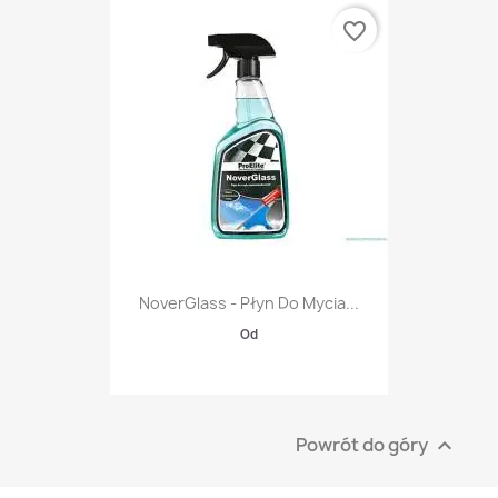
favorite_border
NoverGlass - Płyn Do Mycia...
Od
Powrót do góry
