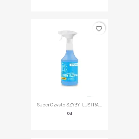
favorite_border
SuperCzysto SZYBY I LUSTRA...
Od