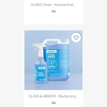
GLASS Clean - Koncentrat...
Od
favorite_border
GLASS & MIRROR - Skuteczny...
Od