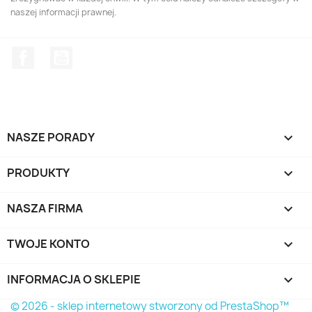
naszej informacji prawnej.
Facebook
YouTube
NASZE PORADY

PRODUKTY

NASZA FIRMA

TWOJE KONTO

INFORMACJA O SKLEPIE
keyboard_arrow_down
© 2026 - sklep internetowy stworzony od PrestaShop™