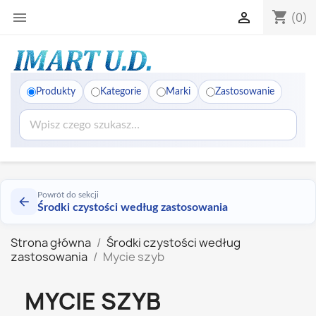
shopping_cart


(0)
Produkty
Kategorie
Marki
Zastosowanie
Powrót do sekcji
Środki czystości według zastosowania
Strona główna
Środki czystości według
zastosowania
Mycie szyb
MYCIE SZYB