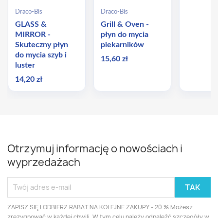
Draco-Bis
Draco-Bis
GLASS &
Grill & Oven -
MIRROR -
płyn do mycia
Skuteczny płyn
piekarników
do mycia szyb i
15,60 zł
luster
14,20 zł
Otrzymuj informację o nowościach i
wyprzedażach
ZAPISZ SIĘ I ODBIERZ RABAT NA KOLEJNE ZAKUPY - 20 % Możesz
zrezygnować w każdej chwili. W tym celu należy odnaleźć szczegóły w