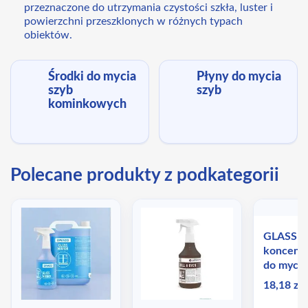
przeznaczone do utrzymania czystości szkła, luster i
powierzchni przeszklonych w różnych typach
obiektów.
Środki do mycia
Płyny do mycia
szyb
szyb
kominkowych
Polecane produkty z podkategorii
GLASS Cl
koncentr
do mycia
18,18 zł