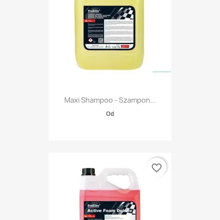
Maxi Shampoo - Szampon...
Od
favorite_border