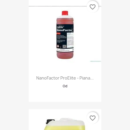
favorite_border
NanoFactor ProElite - Piana...
Od
favorite_border