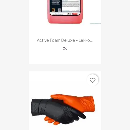
Active Foam Deluxe - Lekko...
Od
favorite_border