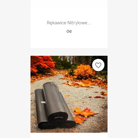
Rękawice Nitrylowe...
Od
favorite_border