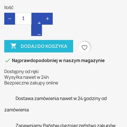
Ilość
−
+

DODAJ DO KOSZYKA
favorite_border

Najprawdopodobniej w naszym magazynie
Dostępny od ręki
Wysyłka nawet w 24h
Bezpieczne zakupy online
Dostawa zamówienia nawet w 24 godziny od
zamówienia
Zapewniamy Państwu bezpieczeństwo zakupów