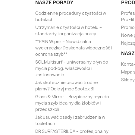
NASZE PORADY
PROD
Codzienne procedury czystości w
Profe
hotelach
ProEli
Utrzymanie czystości w hotelu –
Promo
standardy i organizacja pracy
Nowe 
**RAIN Wiper – Niewidzialna
Najczę
wycieraczka: Doskonała widoczność i
NASZ
ochrona szyb**
SOL Multisurf – uniwersalny płyn do
Kontak
mycia podłóg: właściwości i
Mapa 
zastosowanie
Sklepy
Jak skutecznie usuwać trudne
plamy? Odkryj moc Spotex 3!
Glass & Mirror – Bezpieczny płyn do
mycia szyb idealny dla żłobków i
przedszkoli
Jak usuwać osady i zabrudzenia w
toaletach
DR SURFASTERIL DA – profesjonalny