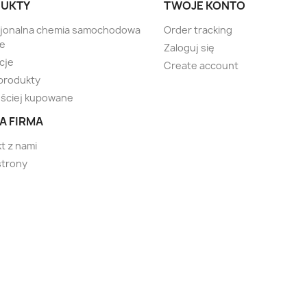
UKTY
TWOJE KONTO
sjonalna chemia samochodowa
Order tracking
te
Zaloguj się
cje
Create account
produkty
ściej kupowane
A FIRMA
t z nami
strony