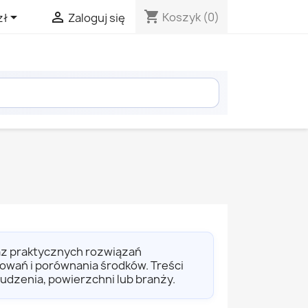
shopping_cart


Koszyk
(0)
zł
Zaloguj się
az praktycznych rozwiązań
owań i porównania środków. Treści
udzenia, powierzchni lub branży.