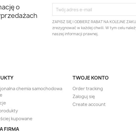
mację o
yprzedażach
ZAPISZ SIĘ I ODBIERZ RABAT NA KOLEJNE ZAK
zrezygnować w każdej chwili. W tym celu nale
naszej informacji prawnej.
UKTY
TWOJE KONTO
sjonalna chemia samochodowa
Order tracking
te
Zaloguj się
cje
Create account
produkty
ściej kupowane
A FIRMA