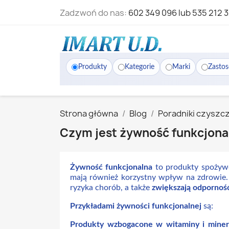
Zadzwoń do nas:
602 349 096 lub 535 212 
Produkty
Kategorie
Marki
Zasto
Strona główna
Blog
Poradniki czyszc
Czym jest żywność funkcjona
Żywność funkcjonalna
to produkty spożywc
mają również korzystny wpływ na zdrowie. 
ryzyka chorób, a także
zwiększają odpornoś
Przykładami żywności funkcjonalnej
są:
Produkty wzbogacone w witaminy i miner