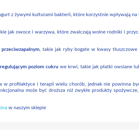
 jogurt z żywymi kulturami bakterii, które korzystnie wpływają na
akie jak owoce i warzywa, które zwalczają wolne rodniki i przyc
u przeciwzapalnym
, takie jak ryby bogate w kwasy tłuszczowe 
u regulującym poziom cukru
we krwi, takie jak płatki owsiane l
 profilaktyce i terapii wielu chorób, jednak nie powinna być
unkcjonalna może być droższa niż zwykłe produkty spożywcze,
lna
w naszym sklepie