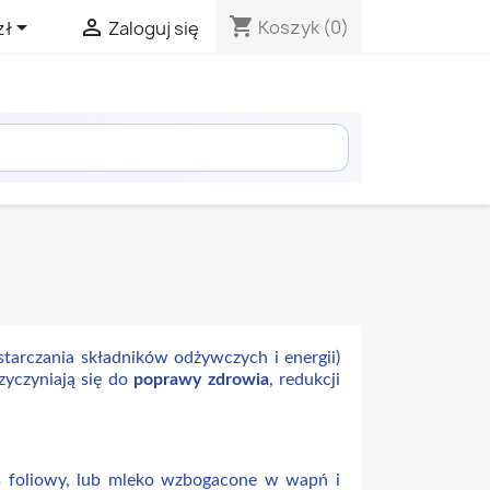
shopping_cart


Koszyk
(0)
zł
Zaloguj się
tarczania składników odżywczych i energii)
zyczyniają się do
poprawy zdrowia
, redukcji
as foliowy, lub mleko wzbogacone w wapń i