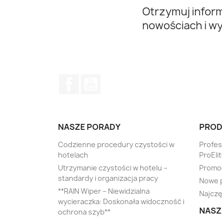
Otrzymuj infor
nowościach i w
Facebook
YouTube
NASZE PORADY
PROD
Codzienne procedury czystości w
Profe
hotelach
ProEli
Utrzymanie czystości w hotelu –
Promo
standardy i organizacja pracy
Nowe 
**RAIN Wiper – Niewidzialna
Najczę
wycieraczka: Doskonała widoczność i
NASZ
ochrona szyb**