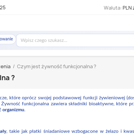
325
Waluta:
PLN 
sowanie
zenia
Czym jest żywność funkcjonalna ?
lna ?
ze, które oprócz swojej podstawowej funkcji żywieniowej (dos
Żywność funkcjonalna zawiera składniki bioaktywne, które pr
ć organizmu
.
ały
, takie jak płatki śniadaniowe wzbogacone w żelazo i kw