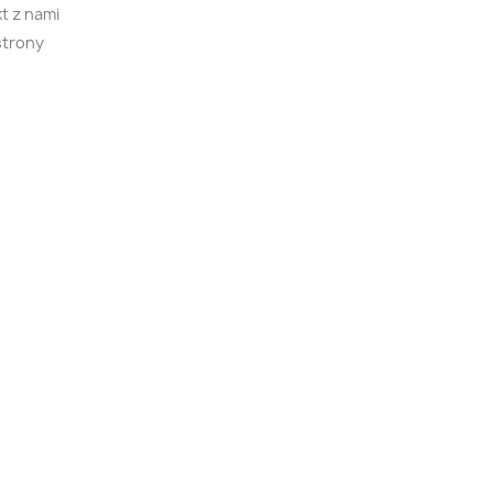
t z nami
strony