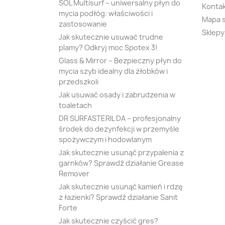
SOL Multisurf – uniwersalny płyn do
Kontak
mycia podłóg: właściwości i
Mapa 
zastosowanie
Sklepy
Jak skutecznie usuwać trudne
plamy? Odkryj moc Spotex 3!
Glass & Mirror – Bezpieczny płyn do
mycia szyb idealny dla żłobków i
przedszkoli
Jak usuwać osady i zabrudzenia w
toaletach
DR SURFASTERIL DA – profesjonalny
środek do dezynfekcji w przemyśle
spożywczym i hodowlanym
Jak skutecznie usunąć przypalenia z
garnków? Sprawdź działanie Grease
Remover
Jak skutecznie usunąć kamień i rdzę
z łazienki? Sprawdź działanie Sanit
Forte
Jak skutecznie czyścić gres?