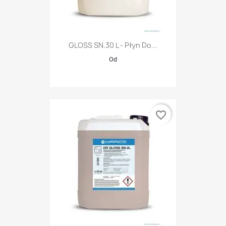
GLOSS SN.30 L - Płyn Do...
Od
favorite_border