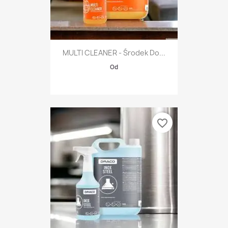
MULTI CLEANER - Środek Do...
Od
favorite_border