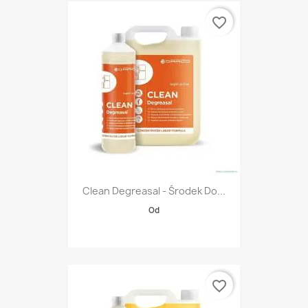
favorite_border
Clean Degreasal - Środek Do...
Od
favorite_border