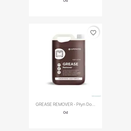
Od
favorite_border
GREASE REMOVER - Płyn Do...
Od