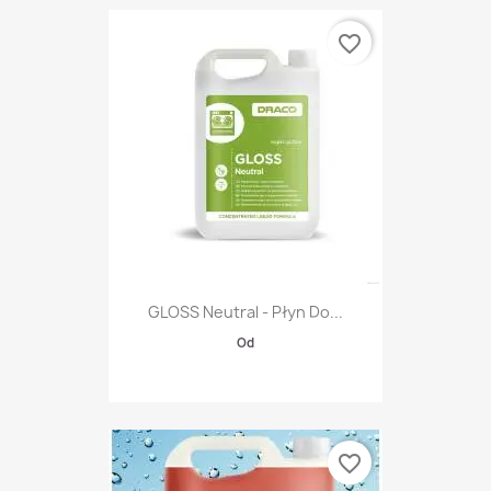
favorite_border
GLOSS Neutral - Płyn Do...
Od
favorite_border