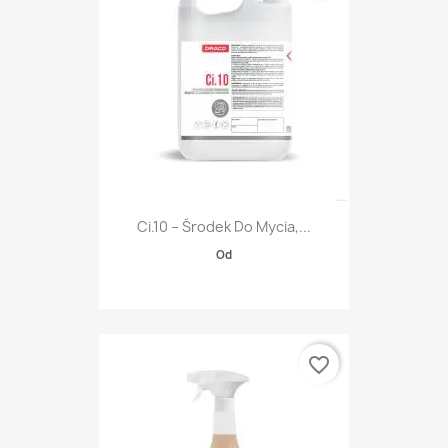
Ci.10 – Środek Do Mycia,...
Od
favorite_border