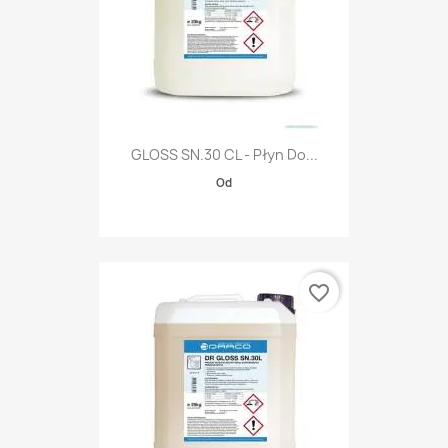
GLOSS SN.30 CL - Płyn Do...
Od
favorite_border