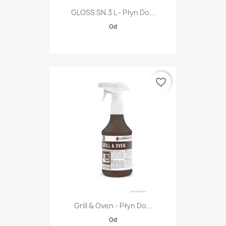
GLOSS SN.3 L - Płyn Do...
Od
favorite_border
Grill & Oven - Płyn Do...
Od