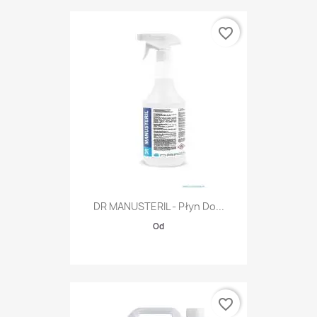
favorite_border
DR MANUSTERIL - Płyn Do...
Od
favorite_border