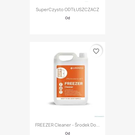
SuperCzysto ODTŁUSZCZACZ
Od
favorite_border
FREEZER Cleaner - Środek Do...
Od