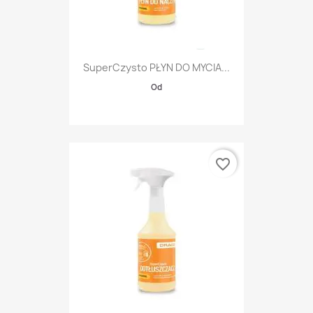
SuperCzysto PŁYN DO MYCIA...
Od
favorite_border