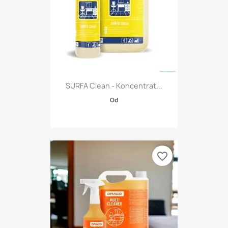
SURFA Clean - Koncentrat...
Od
favorite_border