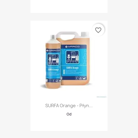
favorite_border
SURFA Orange - Płyn...
Od