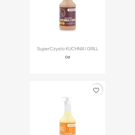
SuperCzysto KUCHNIA I GRILL
Od
favorite_border