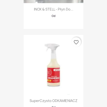
INOX & STELL - Płyn Do...
Od
favorite_border
SuperCzysto ODKAMIENIACZ