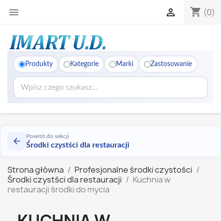
shopping_cart


(0)
Produkty
Kategorie
Marki
Zastosowanie
Powrót do sekcji
Środki czystści dla restauracji
Strona główna
Profesjonalne środki czystości
Środki czystści dla restauracji
Kuchnia w
restauracji środki do mycia
KUCHNIA W