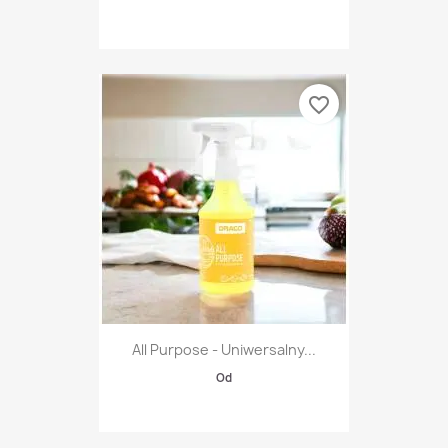
favorite_border
All Purpose - Uniwersalny...
Od