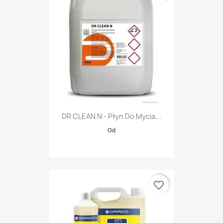
DR CLEAN N - Płyn Do Mycia...
Od
favorite_border