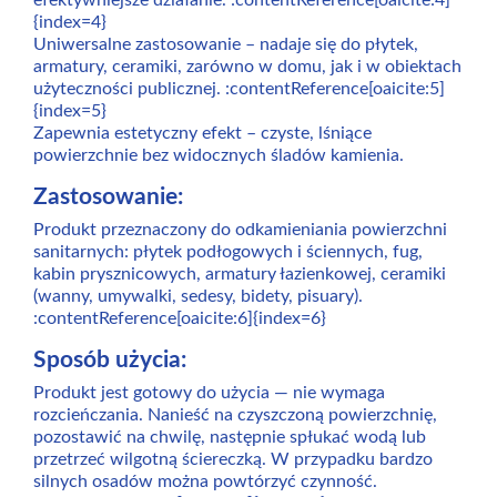
efektywniejsze działanie. :contentReference[oaicite:4]
{index=4}
Uniwersalne zastosowanie – nadaje się do płytek,
armatury, ceramiki, zarówno w domu, jak i w obiektach
użyteczności publicznej. :contentReference[oaicite:5]
{index=5}
Zapewnia estetyczny efekt – czyste, lśniące
powierzchnie bez widocznych śladów kamienia.
Zastosowanie:
Produkt przeznaczony do odkamieniania powierzchni
sanitarnych: płytek podłogowych i ściennych, fug,
kabin prysznicowych, armatury łazienkowej, ceramiki
(wanny, umywalki, sedesy, bidety, pisuary).
:contentReference[oaicite:6]{index=6}
Sposób użycia:
Produkt jest gotowy do użycia — nie wymaga
rozcieńczania. Nanieść na czyszczoną powierzchnię,
pozostawić na chwilę, następnie spłukać wodą lub
przetrzeć wilgotną ściereczką. W przypadku bardzo
silnych osadów można powtórzyć czynność.