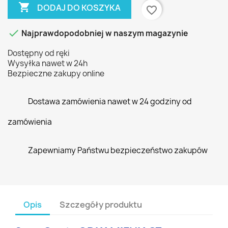

DODAJ DO KOSZYKA
favorite_border

Najprawdopodobniej w naszym magazynie
Dostępny od ręki
Wysyłka nawet w 24h
Bezpieczne zakupy online
Dostawa zamówienia nawet w 24 godziny od
zamówienia
Zapewniamy Państwu bezpieczeństwo zakupów
Opis
Szczegóły produktu