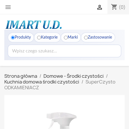
shopping_cart


(0)
Produkty
Kategorie
Marki
Zastosowanie
Strona główna
Domowe - Środki czystości
Kuchnia domowa środki czystości
SuperCzysto
ODKAMIENIACZ