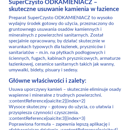
SuperCzysto ODKAMIENIACZ –
skuteczne usuwanie kamienia w łazience
Preparat SuperCzysto ODKAMIENIACZ to wysoko
wydajny środek gotowy do użycia, przeznaczony do
gruntownego usuwania osadów kamiennych i
mineralnych z powierzchni sanitarnych. Został
specjalnie opracowany, by działać skutecznie w
warunkach typowych dla łazienek, pryszniców i
sanitariatów – m.in. na płytkach podłogowych i
ściennych, fugach, kabinach prysznicowych, armaturze
łazienkowej, ceramice sanitarnych takich jak wanny,
umywalki, bidety, pisuary i sedesy.
Główne właściwości i zalety:
Usuwa uporczywy kamień – skutecznie eliminuje osady
wapienne i mineralne z trudnych powierzchni.
:contentReference[oaicite:2]{index=2}
Wysoce skuteczny – gotowy do użycia, co ułatwia i
przyspiesza czynności czyszczenia.
:contentReference[oaicite:3]{index=3}
Poprawiona formuła – zapewnia lepszą aplikację i