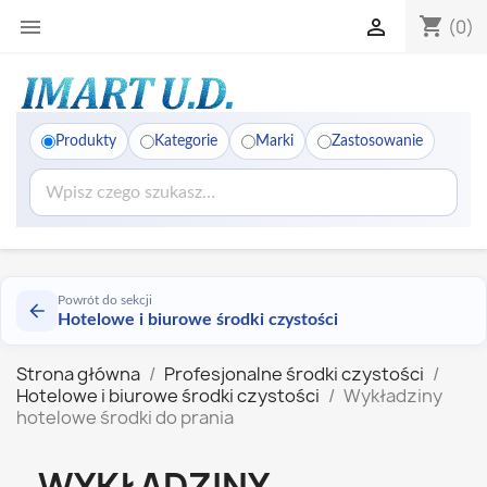
shopping_cart


(0)
Produkty
Kategorie
Marki
Zastosowanie
Powrót do sekcji
Hotelowe i biurowe środki czystości
Strona główna
Profesjonalne środki czystości
Hotelowe i biurowe środki czystości
Wykładziny
hotelowe środki do prania
WYKŁADZINY