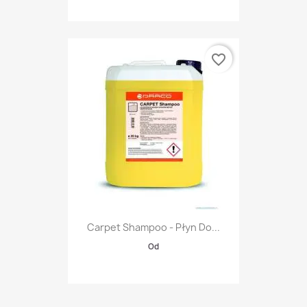
favorite_border
Carpet Shampoo - Płyn Do...
Od