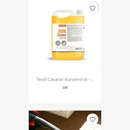
favorite_border
Textil Cleaner Koncentrat -...
Od
favorite_border