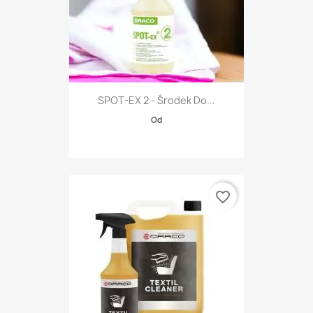
SPOT-EX 2 - Środek Do...
Od
favorite_border