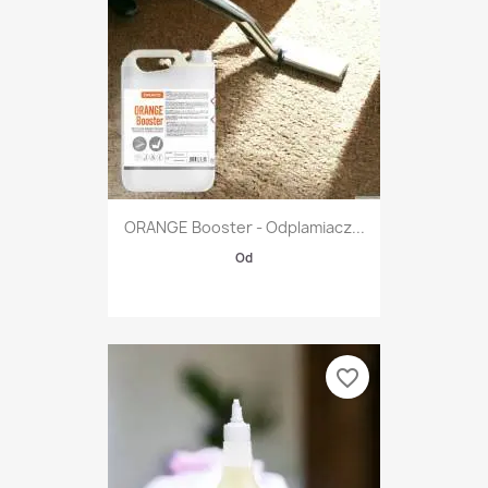
ORANGE Booster - Odplamiacz...
Od
favorite_border