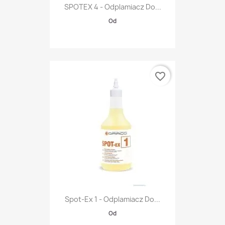
SPOTEX 4 - Odplamiacz Do...
Od
favorite_border
Spot-Ex 1 - Odplamiacz Do...
Od