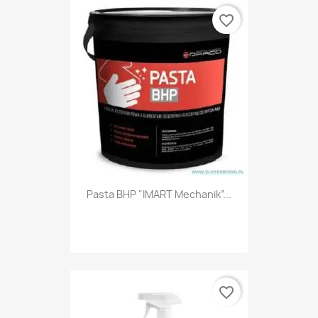
favorite_border
Pasta BHP "IMART Mechanik”...
favorite_border