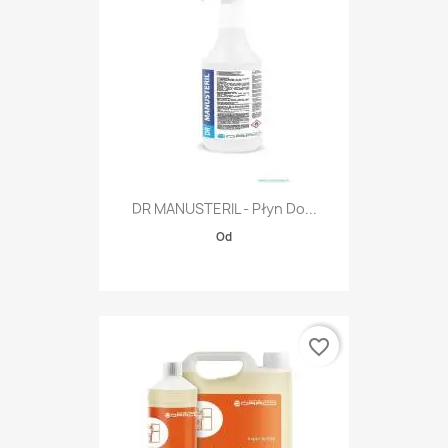
DR MANUSTERIL - Płyn Do...
Od
favorite_border