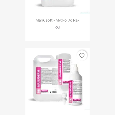
Manusoft - Mydło Do Rąk
Od
favorite_border