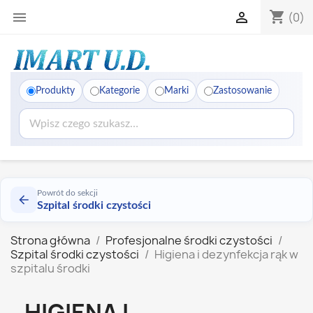
shopping_cart


(0)
Produkty
Kategorie
Marki
Zastosowanie
Powrót do sekcji
Szpital środki czystości
Strona główna
Profesjonalne środki czystości
Szpital środki czystości
Higiena i dezynfekcja rąk w
szpitalu środki
HIGIENA I