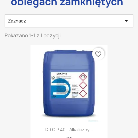
obiegach zamkniętych

Zaznacz
Pokazano 1-1 z 1 pozycji
favorite_border
DR CIP 40 - Alkaliczny...