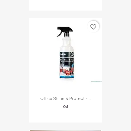
favorite_border
Office Shine & Protect -...
Od