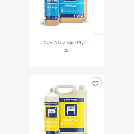
SURFA Orange - Płyn...
Od
favorite_border