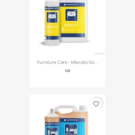
Furniture Care - Mleczko Do...
Od
favorite_border