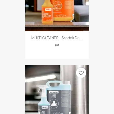
MULTI CLEANER - Środek Do...
Od
favorite_border