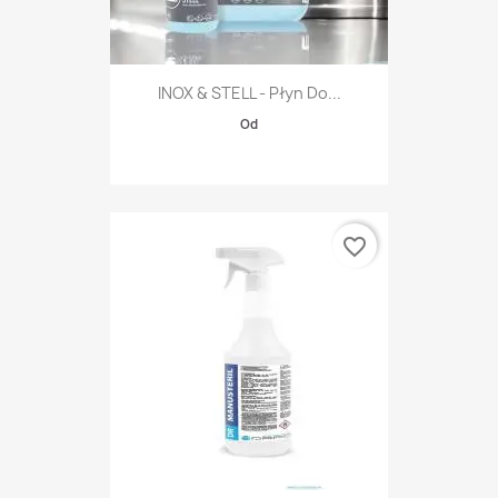
INOX & STELL - Płyn Do...
Od
favorite_border