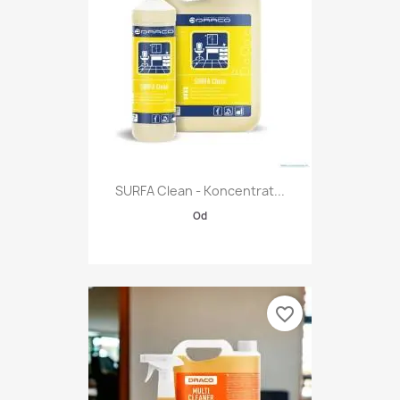
SURFA Clean - Koncentrat...
Od
favorite_border