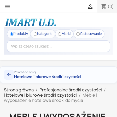
shopping_cart


(0)
Produkty
Kategorie
Marki
Zastosowanie
Powrót do sekcji
Hotelowe i biurowe środki czystości
Strona główna
Profesjonalne środki czystości
Hotelowe i biurowe środki czystości
Meble i
wyposażenie hotelowe środki do mycia
MEBLE I WYPOSAŻENIE