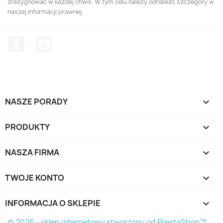
zrezygnować w każdej chwili. W tym celu należy odnaleźć szczegóły w
naszej informacji prawnej.
Facebook
YouTube
NASZE PORADY

PRODUKTY

NASZA FIRMA

TWOJE KONTO

INFORMACJA O SKLEPIE
keyboard_arrow_down
© 2026 - sklep internetowy stworzony od PrestaShop™