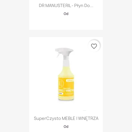
DR MANUSTERIL - Płyn Do...
Od
favorite_border
SuperCzysto MEBLE I WNĘTRZA
Od