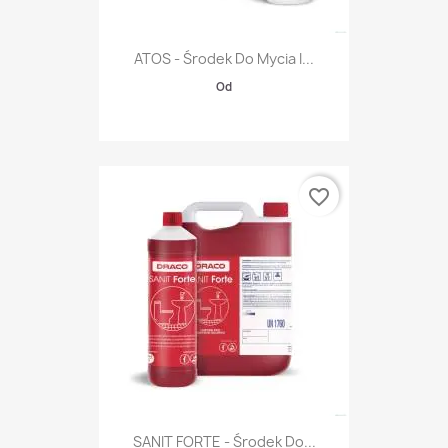
ATOS - Środek Do Mycia I...
Od
favorite_border
SANIT FORTE - Środek Do...