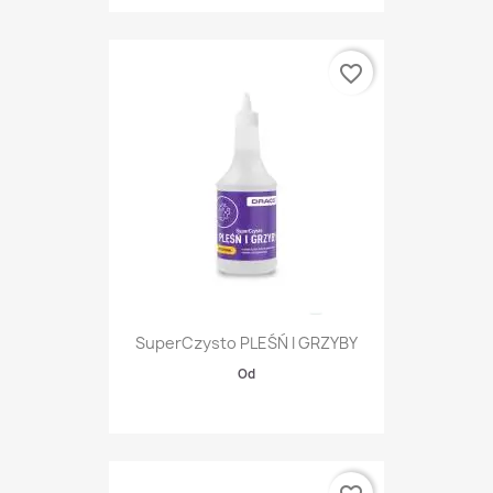
favorite_border
SuperCzysto PLEŚŃ I GRZYBY
Od