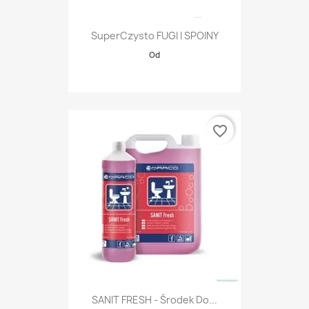
SuperCzysto FUGI I SPOINY
Od
favorite_border
SANIT FRESH - Środek Do...