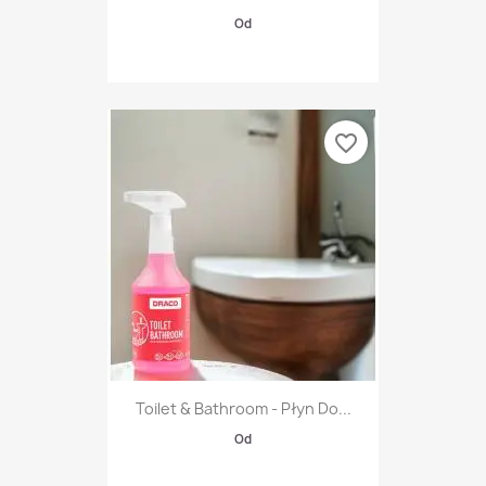
Od
favorite_border
Toilet & Bathroom - Płyn Do...
Od