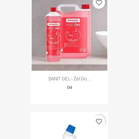
favorite_border
SANIT GEL - Żel Do...
Od
favorite_border