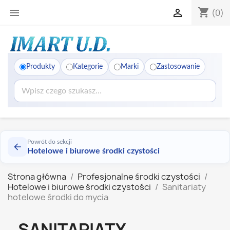
shopping_cart


(0)
Produkty
Kategorie
Marki
Zastosowanie
Powrót do sekcji
Hotelowe i biurowe środki czystości
Strona główna
Profesjonalne środki czystości
Hotelowe i biurowe środki czystości
Sanitariaty
hotelowe środki do mycia
SANITARIATY