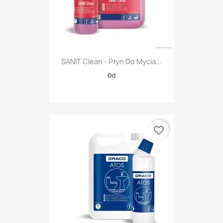
SANIT Clean - Płyn Do Mycia...
Od
favorite_border