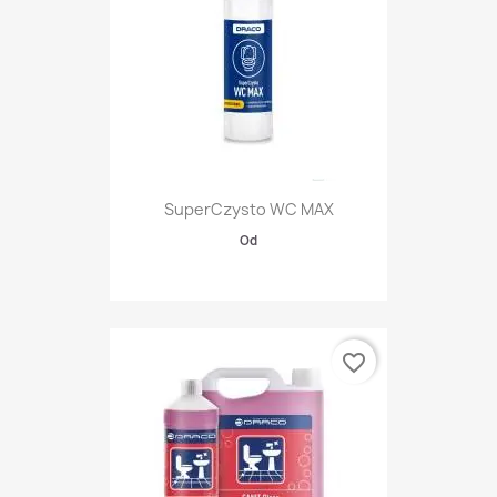
SuperCzysto WC MAX
Od
favorite_border