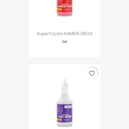
SuperCzysto KAMIEŃ I RDZA
Od
favorite_border